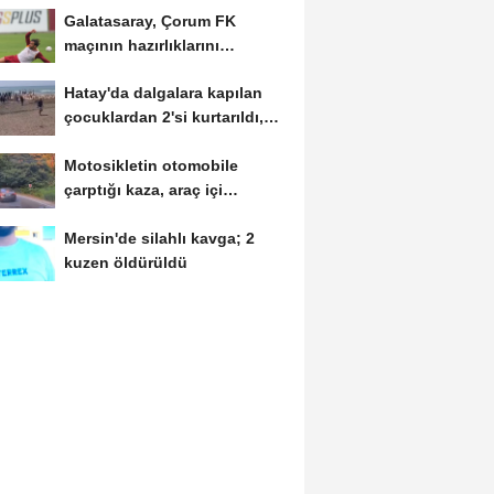
Galatasaray, Çorum FK
maçının hazırlıklarını
sürdürdü
Hatay'da dalgalara kapılan
çocuklardan 2'si kurtarıldı,
biri...
Motosikletin otomobile
çarptığı kaza, araç içi
kamerasında
Mersin'de silahlı kavga; 2
kuzen öldürüldü