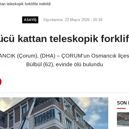
n teleskopik forkliftle indirildi
Yayınlanma: 23 Mayıs 2026 - 20:18
ASAYIŞ
cü kattan teleskopik forklift
CIK (Çorum), (DHA) – ÇORUM'un Osmancık ilçesi
Bülbül (62), evinde ölü bulundu
SON