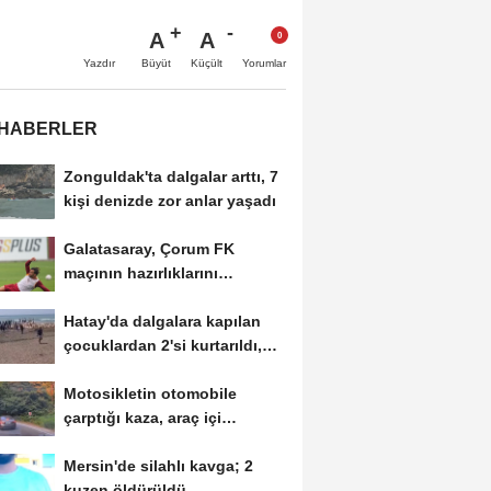
A
A
Büyüt
Küçült
Yazdır
Yorumlar
 HABERLER
Zonguldak'ta dalgalar arttı, 7
kişi denizde zor anlar yaşadı
Galatasaray, Çorum FK
maçının hazırlıklarını
sürdürdü
Hatay'da dalgalara kapılan
çocuklardan 2'si kurtarıldı,
biri...
Motosikletin otomobile
çarptığı kaza, araç içi
kamerasında
Mersin'de silahlı kavga; 2
kuzen öldürüldü