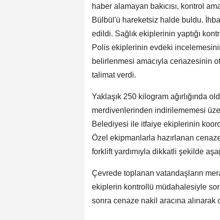
haber alamayan bakıcısı, kontrol amac
Bülbül'ü hareketsiz halde buldu. İhbar
edildi. Sağlık ekiplerinin yaptığı kont
Polis ekiplerinin evdeki incelemesin
belirlenmesi amacıyla cenazesinin o
talimat verdi.
Yaklaşık 250 kilogram ağırlığında o
merdivenlerinden indirilememesi üzer
Belediyesi ile itfaiye ekiplerinin koor
Özel ekipmanlarla hazırlanan cenaze
forklift yardımıyla dikkatli şekilde aşağ
Çevrede toplanan vatandaşların merak
ekiplerin kontrollü müdahalesiyle s
sonra cenaze nakil aracına alınarak o