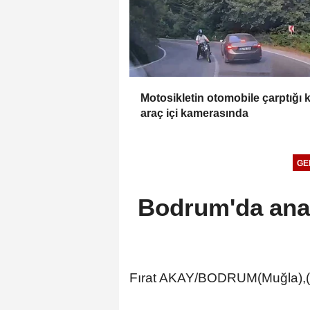
Motosikletin otomobile çarptığı 
araç içi kamerasında
GE
Bodrum'da ana s
Fırat AKAY/BODRUM(Muğla),(D