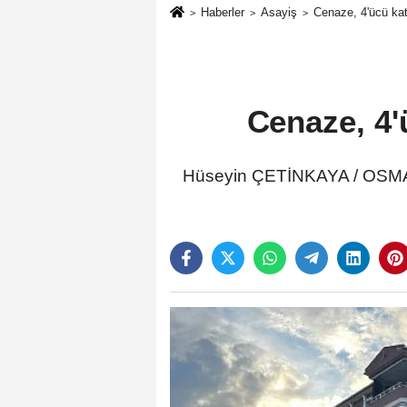
Haberler
Asayiş
Cenaze, 4'ücü katta
Cenaze, 4'ü
Hüseyin ÇETİNKAYA / OSMAN