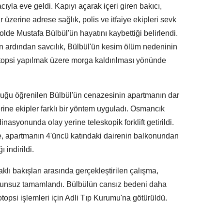
ıyla eve geldi. Kapıyı açarak içeri giren bakıcı,
 üzerine adrese sağlık, polis ve itfaiye ekipleri sevk
rolde Mustafa Bülbül'ün hayatını kaybettiği belirlendi.
in ardından savcılık, Bülbül'ün kesim ölüm nedeninin
topsi yapılmak üzere morga kaldırılması yönünde
lduğu öğrenilen Bülbül'ün cenazesinin apartmanın dar
ine ekipler farklı bir yöntem uyguladı. Osmancık
dinasyonunda olay yerine teleskopik forklift getirildi.
, apartmanın 4'üncü katındaki dairenin balkonundan
ı indirildi.
lı bakışları arasında gerçekleştirilen çalışma,
orunsuz tamamlandı. Bülbülün cansız bedeni daha
topsi işlemleri için Adli Tıp Kurumu'na götürüldü.