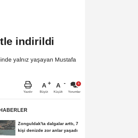
le indirildi
nde yalnız yaşayan Mustafa
A
A
Büyüt
Küçült
Yazdır
Yorumlar
 HABERLER
Zonguldak'ta dalgalar arttı, 7
kişi denizde zor anlar yaşadı