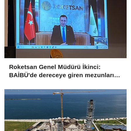
Roketsan Genel Müdürü İkinci:
BAİBÜ'de dereceye giren mezunları
işe alım sürecine dahil edeceğiz