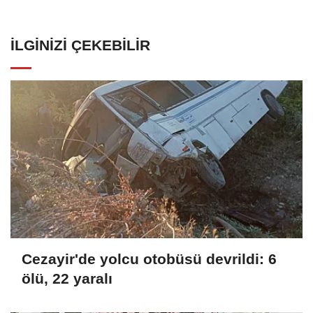
İLGINIZI ÇEKEBILIR
Cezayir'de yolcu otobüsü devrildi: 6
ölü, 22 yaralı