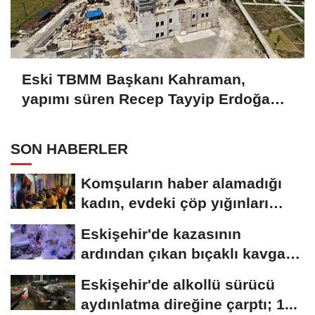
Eski TBMM Başkanı Kahraman,
yapımı süren Recep Tayyip Erdoğan
Camii'nde incelemede bulundu
SON HABERLER
Komşuların haber alamadığı
kadın, evdeki çöp yığınları
arasında...
Eskişehir'de kazasının
ardından çıkan bıçaklı kavga
kameraya...
Eskişehir'de alkollü sürücü
aydınlatma direğine çarptı; 1...