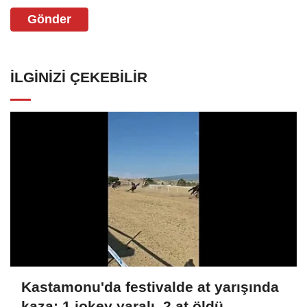
Gönder
İLGINIZI ÇEKEBILIR
Kastamonu'da festivalde at yarışında
kaza: 1 jokey yaralı, 2 at öldü