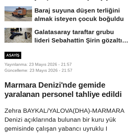
2 at...
Baraj suyuna düşen terliğini
almak isteyen çocuk boğuldu
Galatasaray taraftar grubu
lideri Sebahattin Şirin gözaltına
alındı...
ASAYIŞ
Yayınlanma: 23 Mayıs 2026 - 21:57
Güncelleme: 23 Mayıs 2026 - 21:57
Marmara Denizi'nde gemide
yaralanan personel tahliye edildi
Zehra BAYKAL/YALOVA(DHA)-MARMARA
Denizi açıklarında bulunan bir kuru yük
gemisinde çalışan yabancı uyruklu I