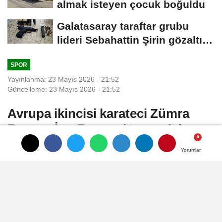
almak isteyen çocuk boğuldu
Galatasaray taraftar grubu
lideri Sebahattin Şirin gözaltına
alındı...
SPOR
Yayınlanma: 23 Mayıs 2026 - 21:52
Güncelleme: 23 Mayıs 2026 - 21:52
Avrupa ikincisi karateci Zümra
Rezzan İm: Ben o altın madalyayı
alacağım
Yorumlar
Yorumlar
Yorumlar
FRANKFURT (DHA)- ALMANYA'da
düzenlenen Avrupa Karate Şampiyonası'nı
kadın kumite 55 kiloda gümüş madalya ile
tamamlayan milli sporcu Zümra Rezzan İm,