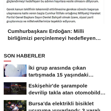
Cumhurbaşkanı Erdoğan: Milli
birliğimizi perçinlemeyi hedefleyen
bu adımın hayırlara vesile olmasını
diliyorum
SON HABERLER
İki grup arasında çıkan
tartışmada 15 yaşındaki
Mehmet kalbinden...
Eskişehir'de şarampole
devrilip takla atan otomobilde
2 kişi yaralandı
Bursa'da elektrikli bisiklet
uçuruma yuvarlandı: 3 yaralı