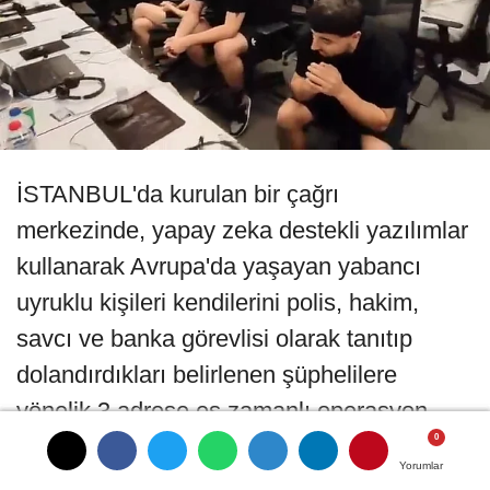
İSTANBUL'da kurulan bir çağrı
merkezinde, yapay zeka destekli yazılımlar
kullanarak Avrupa'da yaşayan yabancı
uyruklu kişileri kendilerini polis, hakim,
savcı ve banka görevlisi olarak tanıtıp
dolandırdıkları belirlenen şüphelilere
yönelik 3 adrese eş zamanlı operasyon
düzenlendi. Operasyonda 51 şüpheli
Yorumlar
Yorumlar
Yorumlar
gözaltına alınırken, çok sayıda dijital