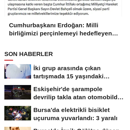
Cumhurbaşkanı Erdoğan: Milli
birliğimizi perçinlemeyi hedefleyen
bu adımın hayırlara vesile olmasını
diliyorum
SON HABERLER
İki grup arasında çıkan
tartışmada 15 yaşındaki
Mehmet kalbinden...
Eskişehir'de şarampole
devrilip takla atan otomobilde
2 kişi yaralandı
Bursa'da elektrikli bisiklet
uçuruma yuvarlandı: 3 yaralı