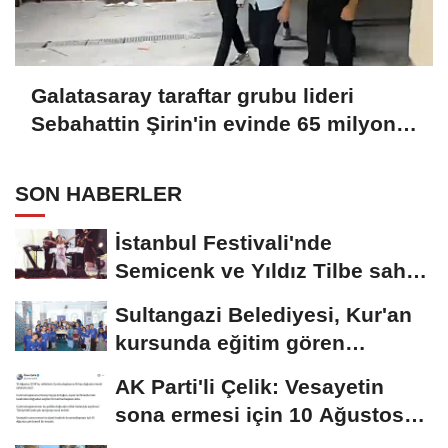
Galatasaray taraftar grubu lideri
Sebahattin Şirin'in evinde 65 milyon
lira değerinde altın, döviz ve ziynet
eşyası bulundu
SON HABERLER
İstanbul Festivali'nde
Semicenk ve Yıldız Tilbe sahne
aldı
Sultangazi Belediyesi, Kur'an
kursunda eğitim gören
öğrencileri...
AK Parti'li Çelik: Vesayetin
sona ermesi için 10 Ağustos
çok önemli...