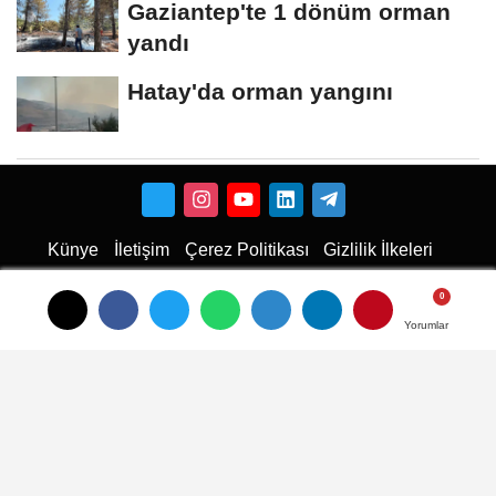
Gaziantep'te 1 dönüm orman
yandı
Hatay'da orman yangını
Künye
İletişim
Çerez Politikası
Gizlilik İlkeleri
Karaman Haber
Haber
Karaman Haber
Karaman Web Tasarım
Hukuki Haber
Karaman
Emlak
Karaman Çiçekci
Haber
Yorumlar
Yorumlar
Yorumlar
haberler
Son Dakika Haberler
Son Dakika
son dakika Haberleri