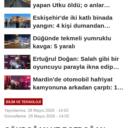
yapan Utku öldü; o anlar
kamerada
Eskişehir'de iki katlı binada
yangın: 4 kişi dumandan
etkilendi
Düğünde tekmeli yumruklu
kavga: 5 yaralı
Ertuğrul Doğan: Salah gibi bir
oyuncuyu parayla ikna edip
Trabzon'a...
Mardin'de otomobil hafriyat
kamyonuna arkadan çarptı: 1
ölü, 2...
BILIM VE TEKNOLOJI
Yayınlanma: 28 Mayıs 2026 - 14:02
Güncelleme: 28 Mayıs 2026 - 14:02