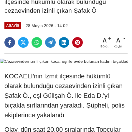
ilçesinde hükümlü olarak bulunduğu
cezaevinden izinli çıkan Şafak Ö
28 Mayıs 2026 - 14:02
ASAYIŞ
A
A
Büyüt
Küçült
KOCAELİ'nin İzmit ilçesinde hükümlü
olarak bulunduğu cezaevinden izinli çıkan
Şafak Ö., eşi Gülişah Ö. ile Eda D.'yi
bıçakla sırtlarından yaraladı. Şüpheli, polis
ekiplerince yakalandı.
Olay, dün saat 20.00 sıralarında Topçular