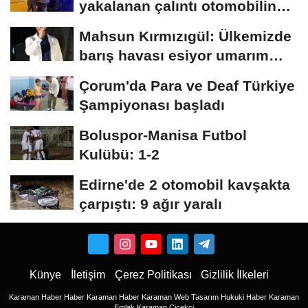
yakalanan çalıntı otomobilin
sürücüsüne...
Mahsun Kırmızıgül: Ülkemizde
barış havası esiyor umarım
kalıcı...
Çorum'da Para ve Deaf Türkiye
Şampiyonası başladı
Boluspor-Manisa Futbol
Kulübü: 1-2
Edirne'de 2 otomobil kavşakta
çarpıştı: 9 ağır yaralı
Künye
İletişim
Çerez Politikası
Gizlilik İlkeleri
Karaman Haber
Haber
Karaman Haber
Karaman Web Tasarım
Hukuki Haber
Karaman
Emlak
Karaman Çiçekci