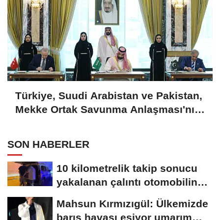
Türkiye, Suudi Arabistan ve Pakistan,
Mekke Ortak Savunma Anlaşması'nı
imzaladı
SON HABERLER
10 kilometrelik takip sonucu
yakalanan çalıntı otomobilin
sürücüsüne...
Mahsun Kırmızıgül: Ülkemizde
barış havası esiyor umarım