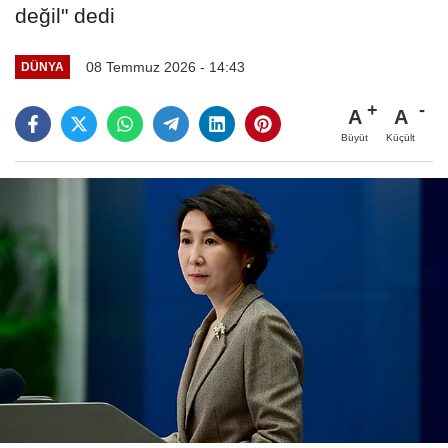
değil" dedi
08 Temmuz 2026 - 14:43
DÜNYA
A
A
Büyüt
Küçült