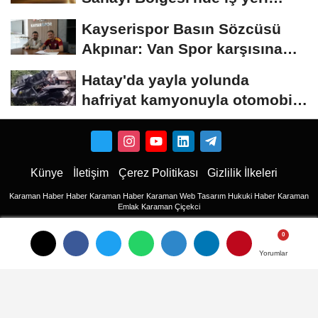
yangını...
Kayserispor Basın Sözcüsü
Akpınar: Van Spor karşısına
mutlak galibiyet...
Hatay'da yayla yolunda
hafriyat kamyonuyla otomobil
çarpıştı;...
Künye
İletişim
Çerez Politikası
Gizlilik İlkeleri
Karaman Haber
Haber
Karaman Haber
Karaman Web Tasarım
Hukuki Haber
Karaman
Emlak
Karaman Çiçekci
Haber
haberler
Yorumlar
Yorumlar
Son Dakika Haberler
Son Dakika