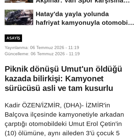
Akpınar: Van Spor karşısına
mutlak galibiyet...
Hatay'da yayla yolunda
hafriyat kamyonuyla otomobil
çarpıştı;...
ASAYIŞ
Yayınlanma: 06 Temmuz 2026 - 11:19
Güncelleme: 06 Temmuz 2026 - 11:19
Piknik dönüşü Umut'un öldüğü
kazada bilirkişi: Kamyonet
sürücüsü asli ve tam kusurlu
Kadir ÖZEN/İZMİR, (DHA)- İZMİR'in
Balçova ilçesinde kamyonetiyle arkadan
çarptığı otomobildeki Umut Erol Çetin'in
(10) ölümüne, aynı aileden 3'ü çocuk 5