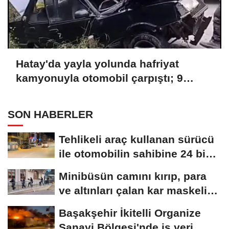
Hatay'da yayla yolunda hafriyat
kamyonuyla otomobil çarpıştı; 9
yaralı
SON HABERLER
Tehlikeli araç kullanan sürücü
ile otomobilin sahibine 24 bin
258...
Minibüsün camını kırıp, para
ve altınları çalan kar maskeli
5...
Başakşehir İkitelli Organize
Sanayi Bölgesi'nde iş yeri