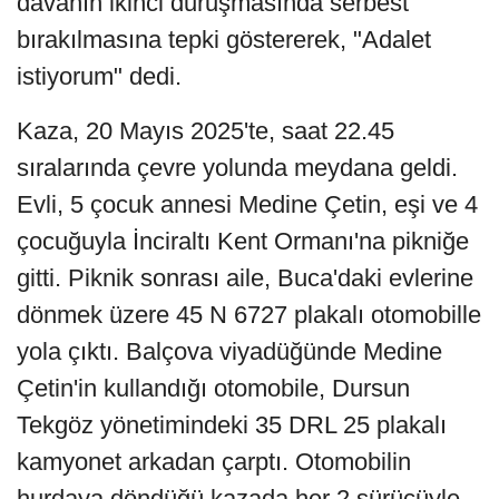
davanın ikinci duruşmasında serbest
bırakılmasına tepki göstererek, "Adalet
istiyorum" dedi.
Kaza, 20 Mayıs 2025'te, saat 22.45
sıralarında çevre yolunda meydana geldi.
Evli, 5 çocuk annesi Medine Çetin, eşi ve 4
çocuğuyla İnciraltı Kent Ormanı'na pikniğe
gitti. Piknik sonrası aile, Buca'daki evlerine
dönmek üzere 45 N 6727 plakalı otomobille
yola çıktı. Balçova viyadüğünde Medine
Çetin'in kullandığı otomobile, Dursun
Tekgöz yönetimindeki 35 DRL 25 plakalı
kamyonet arkadan çarptı. Otomobilin
hurdaya döndüğü kazada her 2 sürücüyle,