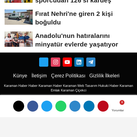
sporcudan 126'sı kardeş
Fırat Nehri'ne giren 2 kişi
boğuldu
Anadolu'nun hatıralarını
minyatür evlerde yaşatıyor
Künye
İletişim
Çerez Politikası
Gizlilik İlkeleri
Karaman Haber
Haber
Karaman Haber
Karaman Web Tasarım
Hukuki Haber
Karaman
Emlak
Karaman Çiçekci
Haber
haberler
Yorumlar
Yorumlar
Son Dakika Haberler
Son Dakika