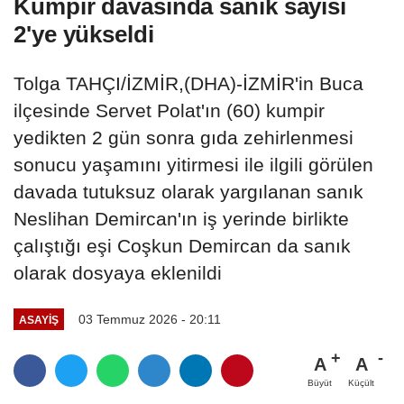
Kumpir davasında sanık sayısı
2'ye yükseldi
Tolga TAHÇI/İZMİR,(DHA)-İZMİR'in Buca
ilçesinde Servet Polat'ın (60) kumpir
yedikten 2 gün sonra gıda zehirlenmesi
sonucu yaşamını yitirmesi ile ilgili görülen
davada tutuksuz olarak yargılanan sanık
Neslihan Demircan'ın iş yerinde birlikte
çalıştığı eşi Coşkun Demircan da sanık
olarak dosyaya eklenildi
03 Temmuz 2026 - 20:11
ASAYIŞ
A
A
Büyüt
Küçült