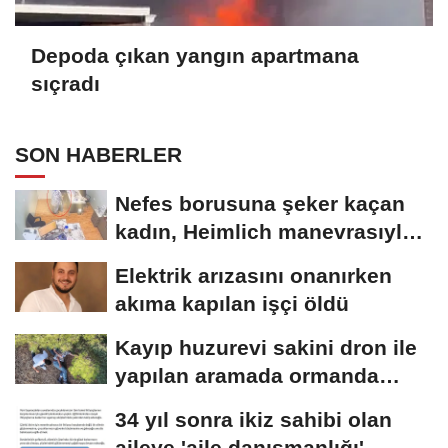
Depoda çıkan yangın apartmana
sıçradı
SON HABERLER
Nefes borusuna şeker kaçan
kadın, Heimlich manevrasıyla
kurtarıldı;...
Elektrik arızasını onanırken
akıma kapılan işçi öldü
Kayıp huzurevi sakini dron ile
yapılan aramada ormanda
bulundu
34 yıl sonra ikiz sahibi olan
aileye 'aile danışmanlığı'...