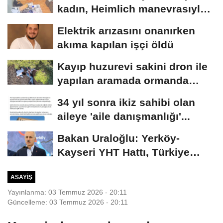
kadın, Heimlich manevrasıyla
kurtarıldı;...
Elektrik arızasını onanırken
akıma kapılan işçi öldü
Kayıp huzurevi sakini dron ile
yapılan aramada ormanda
bulundu
34 yıl sonra ikiz sahibi olan
aileye 'aile danışmanlığı'...
Bakan Uraloğlu: Yerköy-
Kayseri YHT Hattı, Türkiye
Yüzyılı'nın...
ASAYIŞ
Yayınlanma: 03 Temmuz 2026 - 20:11
Güncelleme: 03 Temmuz 2026 - 20:11