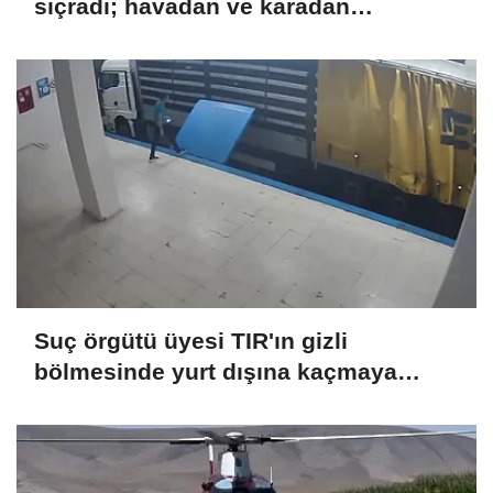
sıçradı; havadan ve karadan
müdahale sürüyor
Suç örgütü üyesi TIR'ın gizli
bölmesinde yurt dışına kaçmaya
çalışırken yakalandı