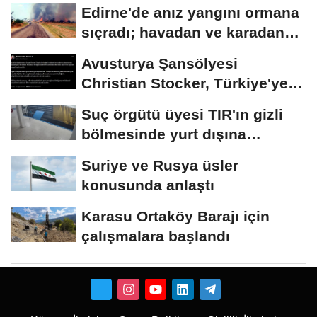
Edirne'de anız yangını ormana
sıçradı; havadan ve karadan
müdahale...
Avusturya Şansölyesi
Christian Stocker, Türkiye'ye
geliyor
Suç örgütü üyesi TIR'ın gizli
bölmesinde yurt dışına
kaçmaya...
Suriye ve Rusya üsler
konusunda anlaştı
Karasu Ortaköy Barajı için
çalışmalara başlandı