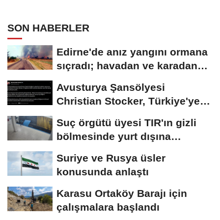
rahatsız etti
SON HABERLER
Edirne'de anız yangını ormana
sıçradı; havadan ve karadan
müdahale...
Avusturya Şansölyesi
Christian Stocker, Türkiye'ye
geliyor
Suç örgütü üyesi TIR'ın gizli
bölmesinde yurt dışına
kaçmaya...
Suriye ve Rusya üsler
konusunda anlaştı
Karasu Ortaköy Barajı için
çalışmalara başlandı