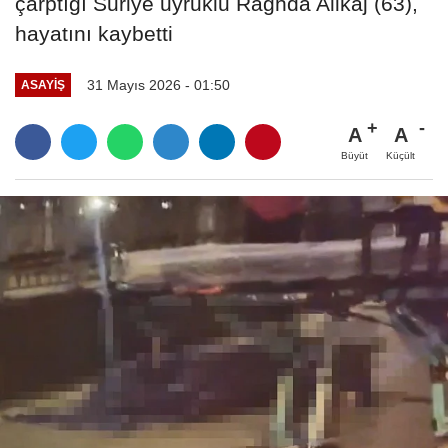
çarptığı Suriye uyruklu Raghda Alikaj (63),
hayatını kaybetti
31 Mayıs 2026 - 01:50
ASAYIŞ
A
A
Büyüt
Küçült