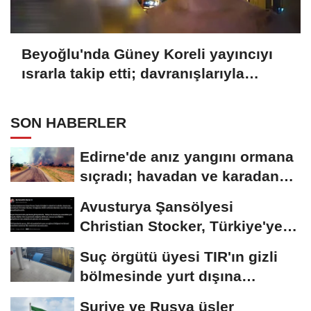
Beyoğlu'nda Güney Koreli yayıncıyı
ısrarla takip etti; davranışlarıyla
rahatsız etti
SON HABERLER
Edirne'de anız yangını ormana
sıçradı; havadan ve karadan
müdahale...
Avusturya Şansölyesi
Christian Stocker, Türkiye'ye
geliyor
Suç örgütü üyesi TIR'ın gizli
bölmesinde yurt dışına
kaçmaya...
Suriye ve Rusya üsler