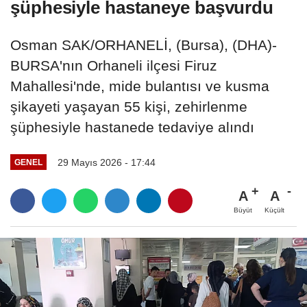
şüphesiyle hastaneye başvurdu
Osman SAK/ORHANELİ, (Bursa), (DHA)-
BURSA'nın Orhaneli ilçesi Firuz
Mahallesi'nde, mide bulantısı ve kusma
şikayeti yaşayan 55 kişi, zehirlenme
şüphesiyle hastanede tedaviye alındı
29 Mayıs 2026 - 17:44
GENEL
A
A
Büyüt
Küçült