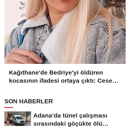
Kağıthane'de Bedriye'yi öldüren
kocasının ifadesi ortaya çıktı: Cesedi
battaniyeye sarıp kayınvalidemle
sohbet ettim
SON HABERLER
Adana'da tünel çalışması
sırasındaki göçükte ölü