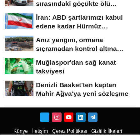
sırasındaki göçükte ölü
sayısı...
İran: ABD şartlarımızı kabul
edene kadar Hürmüz
Boğazı'nı...
Anız yangını, ormana
sıçramadan kontrol altına
alındı
Muğlaspor'dan sağ kanat
takviyesi
Denizli Basket'ten kaptan
Mahir Ağva'ya yeni sözleşme
Künye
İletişim
Çerez Politikası
Gizlilik İlkeleri