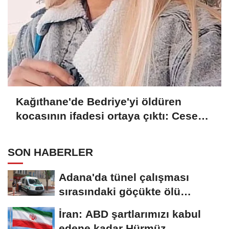
Kağıthane'de Bedriye'yi öldüren
kocasının ifadesi ortaya çıktı: Cesedi
battaniyeye sarıp kayınvalidemle
sohbet ettim
SON HABERLER
Adana'da tünel çalışması
sırasındaki göçükte ölü
sayısı...
İran: ABD şartlarımızı kabul
edene kadar Hürmüz