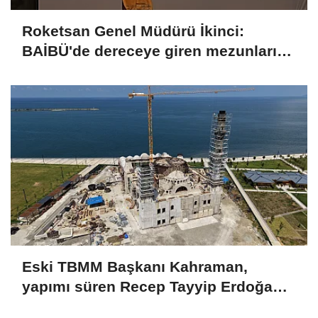
Roketsan Genel Müdürü İkinci:
BAİBÜ'de dereceye giren mezunları
işe alım sürecine dahil edeceğiz
Eski TBMM Başkanı Kahraman,
yapımı süren Recep Tayyip Erdoğan
Camii'nde incelemede bulundu