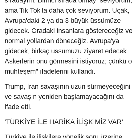
sıradayım. Birinci sırada olmayı seviyorum;
ama Tik Tok'ta daha çok seviyorum. Uçak,
Avrupa'daki 2 ya da 3 büyük üssümüze
gidecek. Oradaki insanlara göstereceğiz ve
normal yollardan döneceğiz. Avrupa'ya
gidecek, birkaç üssümüzü ziyaret edecek.
Askerlerin onu görmesini istiyoruz; çünkü o
muhteşem" ifadelerini kullandı.
Trump, İran savaşının uzun sürmeyeceğini
ve savaşın yeniden başlamayacağını da
ifade etti.
'TÜRKİYE İLE HARİKA İLİŞKİMİZ VAR'
Türkiye ile ilişkilere yönelik soru üzerine