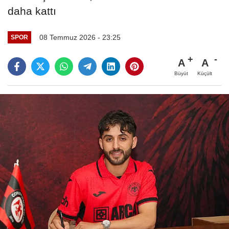
daha kattı
08 Temmuz 2026 - 23:25
SPOR
A
A
Büyüt
Küçült