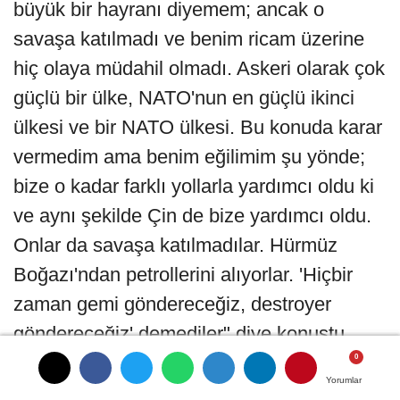
büyük bir hayranı diyemem; ancak o
savaşa katılmadı ve benim ricam üzerine
hiç olaya müdahil olmadı. Askeri olarak çok
güçlü bir ülke, NATO'nun en güçlü ikinci
ülkesi ve bir NATO ülkesi. Bu konuda karar
vermedim ama benim eğilimim şu yönde;
bize o kadar farklı yollarla yardımcı oldu ki
ve aynı şekilde Çin de bize yardımcı oldu.
Onlar da savaşa katılmadılar. Hürmüz
Boğazı'ndan petrollerini alıyorlar. 'Hiçbir
zaman gemi göndereceğiz, destroyer
göndereceğiz' demediler" diye konuştu.
Trump, basın toplantısının ardından Ankara
Yorumlar
Yorumlar
Yorumlar