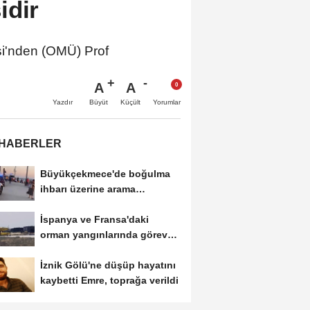
idir
'nden (OMÜ) Prof
A
A
Büyüt
Küçült
Yazdır
Yorumlar
 HABERLER
Büyükçekmece'de boğulma
ihbarı üzerine arama
çalışması başlatıldı
İspanya ve Fransa'daki
orman yangınlarında görev
yapan 4 uçak...
İznik Gölü'ne düşüp hayatını
kaybetti Emre, toprağa verildi