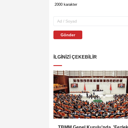
Gönder
İLGINIZI ÇEKEBILIR
TBMM Genel Kurulu'nda, 'Fezlek