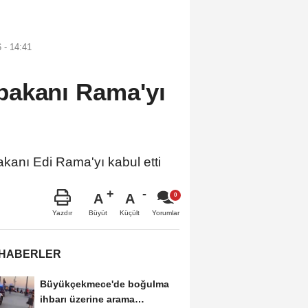
 - 14:41
bakanı Rama'yı
nı Edi Rama'yı kabul etti
A
A
Büyüt
Küçült
Yazdır
Yorumlar
 HABERLER
Büyükçekmece'de boğulma
ihbarı üzerine arama