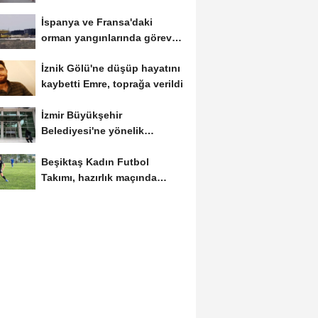
çalışması başlatıldı
İspanya ve Fransa'daki
orman yangınlarında görev
yapan 4 uçak...
İznik Gölü'ne düşüp hayatını
kaybetti Emre, toprağa verildi
İzmir Büyükşehir
Belediyesi'ne yönelik
soruşturmada Veli
Beşiktaş Kadın Futbol
Ağbaba'nın...
Takımı, hazırlık maçında
FOMGET'i 3-1...