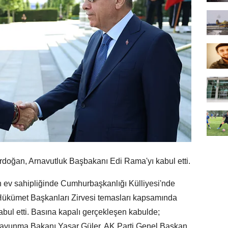
an, Arnavutluk Başbakanı Edi Rama'yı kabul etti.
 ev sahipliğinde Cumhurbaşkanlığı Külliyesi'nde
ükümet Başkanları Zirvesi temasları kapsamında
bul etti. Basına kapalı gerçekleşen kabulde;
 Savunma Bakanı Yaşar Güler, AK Parti Genel Başkan