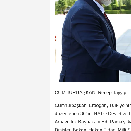
CUMHURBAŞKANI Recep Tayyip Erdoğ
Cumhurbaşkanı Erdoğan, Türkiye'nin
düzenlenen 36'ncı NATO Devlet ve H
Arnavutluk Başbakanı Edi Rama'yı ka
Dışişleri Bakanı Hakan Fidan, Milli