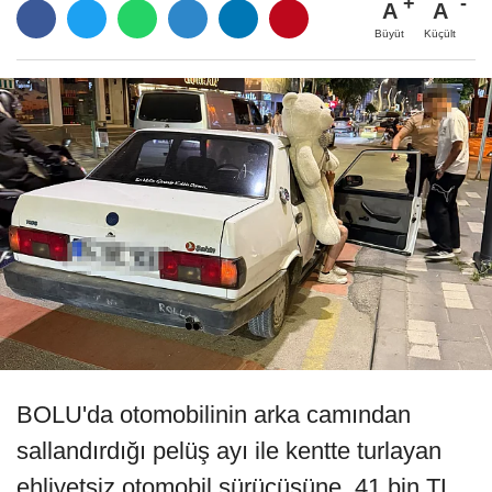
A
A
Büyüt
Küçült
BOLU'da otomobilinin arka camından
sallandırdığı pelüş ayı ile kentte turlayan
ehliyetsiz otomobil sürücüsüne, 41 bin TL