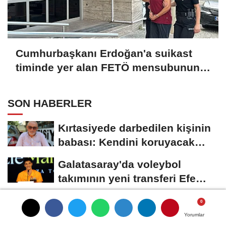
Cumhurbaşkanı Erdoğan'a suikast
timinde yer alan FETÖ mensubunun
ablası adliyeye sevk edildi
SON HABERLER
Kırtasiyede darbedilen kişinin
babası: Kendini koruyacak
zaman bırakmamışlar
Galatasaray'da voleybol
takımının yeni transferi Efe
Mandıracı...
Dilencinin üzerinden 25 bin lira
çıktı
Yorumlar
Yorumlar
Yorumlar