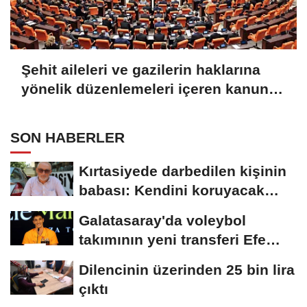
Şehit aileleri ve gazilerin haklarına
yönelik düzenlemeleri içeren kanun
teklifi görüşmeleri devam ediyor
SON HABERLER
Kırtasiyede darbedilen kişinin
babası: Kendini koruyacak
zaman bırakmamışlar
Galatasaray'da voleybol
takımının yeni transferi Efe
Mandıracı...
Dilencinin üzerinden 25 bin lira
çıktı