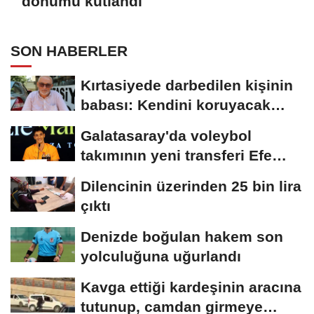
dönümü kutlandı
SON HABERLER
Kırtasiyede darbedilen kişinin
babası: Kendini koruyacak
zaman bırakmamışlar
Galatasaray'da voleybol
takımının yeni transferi Efe
Mandıracı...
Dilencinin üzerinden 25 bin lira
çıktı
Denizde boğulan hakem son
yolculuğuna uğurlandı
Kavga ettiği kardeşinin aracına
tutunup, camdan girmeye