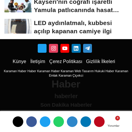
Kayseri'nin coğrafi işaretli
Yamula patlıcanında hasat
başladı
LED aydınlatmalı, kubbesi
açılıp kapanan camiye ilgi
Künye
İletişim
Çerez Politikası
Gizlilik İlkeleri
Karaman Haber
Haber
Karaman Haber
Karaman Web Tasarım
Hukuki Haber
Karaman
Emlak
Karaman Çiçekci
Haber
haberler
Son Dakika Haberler
Son Dakika
son dakika Haberleri
Yorumlar
Yorumlar
Ulusal haberler