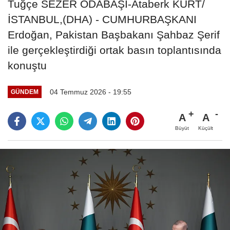
Tuğçe SEZER ODABAŞI-Ataberk KURT/
İSTANBUL,(DHA) - CUMHURBAŞKANI
Erdoğan, Pakistan Başbakanı Şahbaz Şerif
ile gerçekleştirdiği ortak basın toplantısında
konuştu
04 Temmuz 2026 - 19:55
GÜNDEM
A
A
Büyüt
Küçült