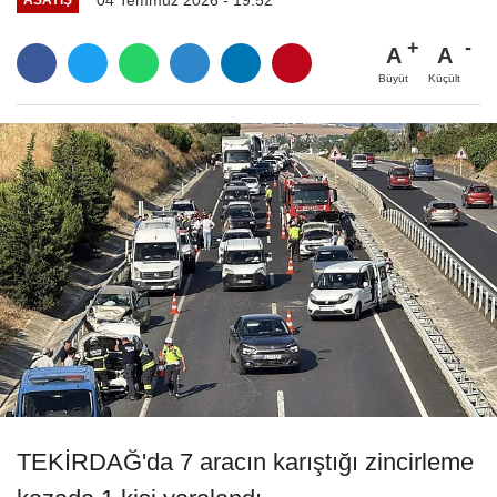
A
A
Büyüt
Küçült
TEKİRDAĞ'da 7 aracın karıştığı zincirleme