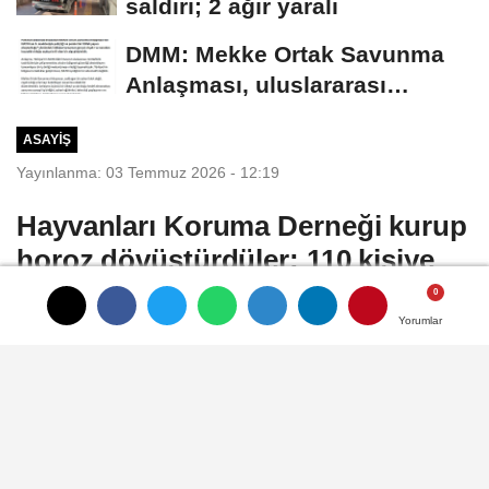
saldırı; 2 ağır yaralı
DMM: Mekke Ortak Savunma
Anlaşması, uluslararası
müttefiklik taahhütleriyle...
ASAYIŞ
Yayınlanma: 03 Temmuz 2026 - 12:19
Hayvanları Koruma Derneği kurup
horoz dövüştürdüler: 110 kişiye
1,2 milyon lira ceza
Yorumlar
Yorumlar
Yorumlar
Derya EVREN KORKMAZ/İSTANBUL,
(DHA)- BÜYÜKÇEKMECE'de, 'Hayvanları
Koruma Derneği' adı altında faaliyet
gösteren bir dernekte horoz dövüştürüp
kumar oynattıkları belirlenen kişilere