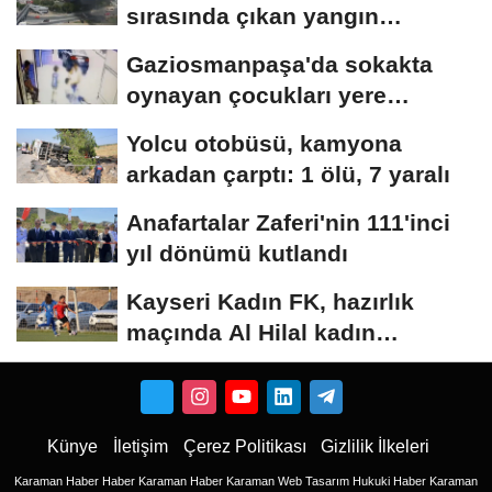
sırasında çıkan yangın
söndürüldü
Gaziosmanpaşa'da sokakta
oynayan çocukları yere
düşürüp darbeden...
Yolcu otobüsü, kamyona
arkadan çarptı: 1 ölü, 7 yaralı
Anafartalar Zaferi'nin 111'inci
yıl dönümü kutlandı
Kayseri Kadın FK, hazırlık
maçında Al Hilal kadın
takımına mağlup...
Künye
İletişim
Çerez Politikası
Gizlilik İlkeleri
Karaman Haber
Haber
Karaman Haber
Karaman Web Tasarım
Hukuki Haber
Karaman