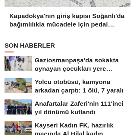
Kapadokya'nın giriş kapısı Soğanlı'da
bağımlılıkla mücadele için pedal
çevirdiler
SON HABERLER
Gaziosmanpaşa'da sokakta
oynayan çocukları yere
düşürüp darbeden...
Yolcu otobüsü, kamyona
arkadan çarptı: 1 ölü, 7 yaralı
Anafartalar Zaferi'nin 111'inci
yıl dönümü kutlandı
Kayseri Kadın FK, hazırlık
maçında Al Hilal kadın