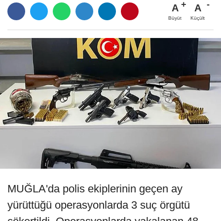
A
A
Büyüt
Küçült
MUĞLA'da polis ekiplerinin geçen ay
yürüttüğü operasyonlarda 3 suç örgütü