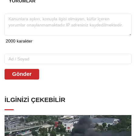
YORUMLAR
Gönder
İLGINIZI ÇEKEBILIR