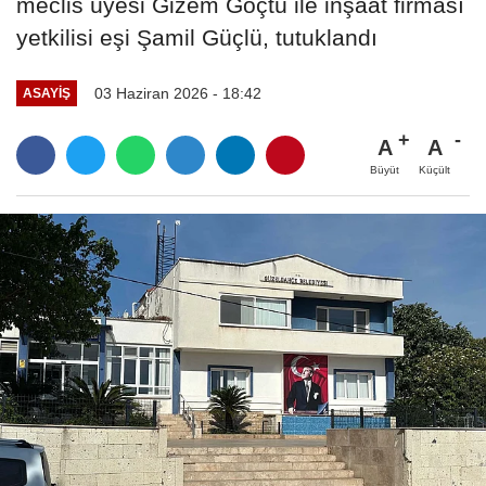
meclis üyesi Gizem Göçtü ile inşaat firması
yetkilisi eşi Şamil Güçlü, tutuklandı
03 Haziran 2026 - 18:42
ASAYIŞ
A
A
Büyüt
Küçült