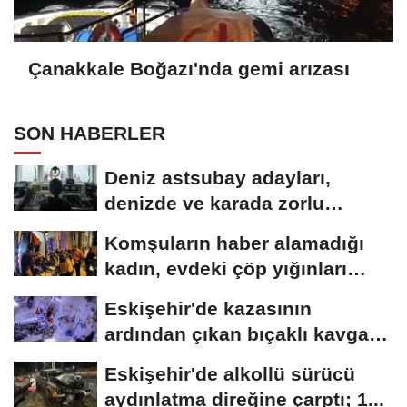
Çanakkale Boğazı'nda gemi arızası
SON HABERLER
Deniz astsubay adayları,
denizde ve karada zorlu
eğitimlerle göreve...
Komşuların haber alamadığı
kadın, evdeki çöp yığınları
arasında...
Eskişehir'de kazasının
ardından çıkan bıçaklı kavga
kameraya...
Eskişehir'de alkollü sürücü
aydınlatma direğine çarptı; 1...