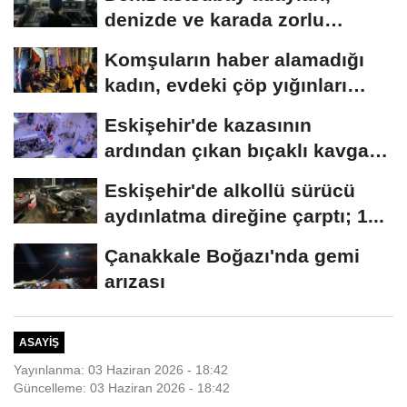
denizde ve karada zorlu
eğitimlerle göreve...
Komşuların haber alamadığı
kadın, evdeki çöp yığınları
arasında...
Eskişehir'de kazasının
ardından çıkan bıçaklı kavga
kameraya...
Eskişehir'de alkollü sürücü
aydınlatma direğine çarptı; 1...
Çanakkale Boğazı'nda gemi
arızası
ASAYIŞ
Yayınlanma: 03 Haziran 2026 - 18:42
Güncelleme: 03 Haziran 2026 - 18:42