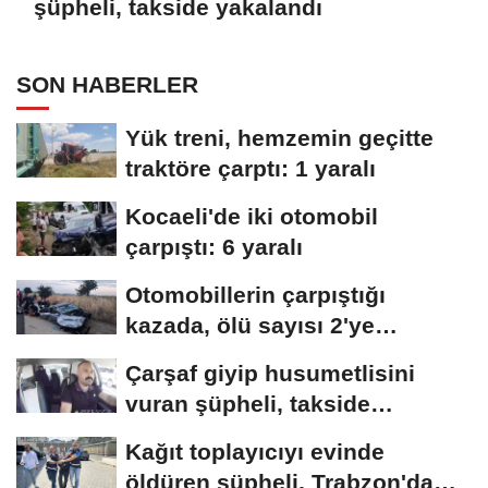
şüpheli, takside yakalandı
SON HABERLER
Yük treni, hemzemin geçitte
traktöre çarptı: 1 yaralı
Kocaeli'de iki otomobil
çarpıştı: 6 yaralı
Otomobillerin çarpıştığı
kazada, ölü sayısı 2'ye
yükseldi
Çarşaf giyip husumetlisini
vuran şüpheli, takside
yakalandı
Kağıt toplayıcıyı evinde
öldüren şüpheli, Trabzon'da