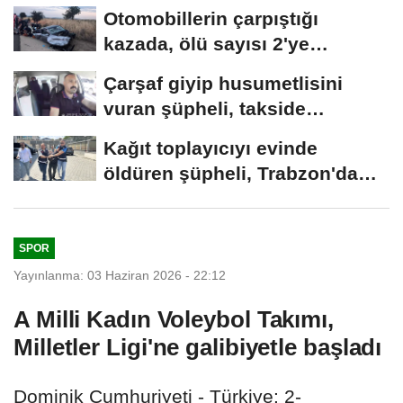
Otomobillerin çarpıştığı
kazada, ölü sayısı 2'ye
yükseldi
Çarşaf giyip husumetlisini
vuran şüpheli, takside
yakalandı
Kağıt toplayıcıyı evinde
öldüren şüpheli, Trabzon'da
yakalandı
SPOR
Yayınlanma: 03 Haziran 2026 - 22:12
A Milli Kadın Voleybol Takımı,
Milletler Ligi'ne galibiyetle başladı
Dominik Cumhuriyeti - Türkiye: 2-