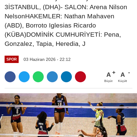
3İSTANBUL, (DHA)- SALON: Arena Nilson
NelsonHAKEMLER: Nathan Mahaven
(ABD), Borroto Iglesias Ricardo
(KÜBA)DOMİNİK CUMHURİYETİ: Pena,
Gonzalez, Tapia, Heredia, J
03 Haziran 2026 - 22:12
SPOR
A
A
Büyüt
Küçült