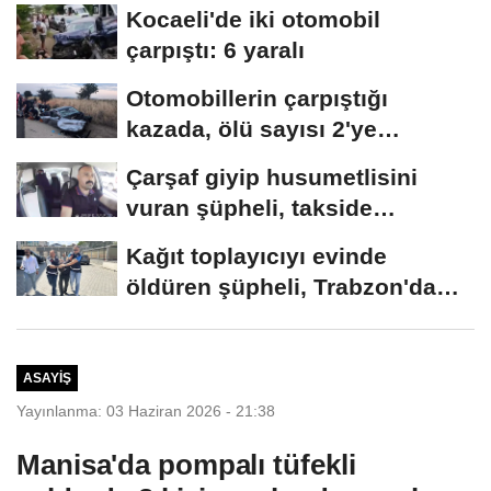
Kocaeli'de iki otomobil
çarpıştı: 6 yaralı
Otomobillerin çarpıştığı
kazada, ölü sayısı 2'ye
yükseldi
Çarşaf giyip husumetlisini
vuran şüpheli, takside
yakalandı
Kağıt toplayıcıyı evinde
öldüren şüpheli, Trabzon'da
yakalandı
ASAYIŞ
Yayınlanma: 03 Haziran 2026 - 21:38
Manisa'da pompalı tüfekli