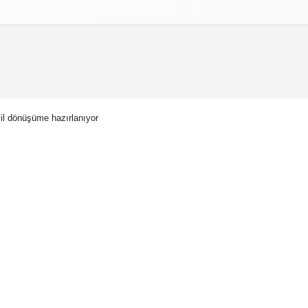
izlilik İlkeleri
şil dönüşüme hazırlanıyor