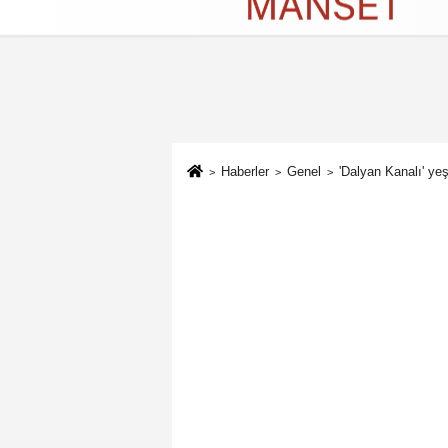
Künye
İletişim
Çerez Politikası
G
Haberler
Genel
'Dalyan Kanalı' ye