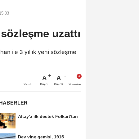
15:03
i sözleşme uzattı
ile 3 yıllık yeni sözleşme
A
A
Büyüt
Küçült
Yazdır
Yorumlar
 HABERLER
Altay'a ilk destek Folkart'tan
Dev vinç gemisi, 1915