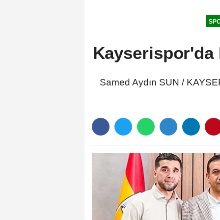
SP
Kayserispor'da K
Samed Aydın SUN / KAYSERİ