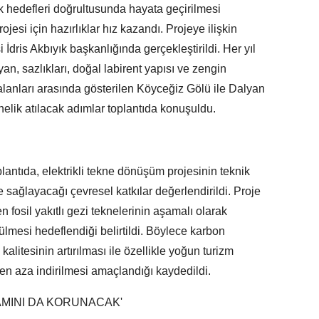
ilik hedefleri doğrultusunda hayata geçirilmesi
jesi için hazırlıklar hız kazandı. Projeye ilişkin
 İdris Akbıyık başkanlığında gerçekleştirildi. Her yıl
ayan, sazlıkları, doğal labirent yapısı ve zengin
alanları arasında gösterilen Köyceğiz Gölü ile Dalyan
lik atılacak adımlar toplantıda konuşuldu.
toplantıda, elektrikli tekne dönüşüm projesinin teknik
 sağlayacağı çevresel katkılar değerlendirildi. Proje
 fosil yakıtlı gezi teknelerinin aşamalı olarak
rülmesi hedeflendiği belirtildi. Böylece karbon
litesinin artırılması ile özellikle yoğun turizm
 en aza indirilmesi amaçlandığı kaydedildi.
AMINI DA KORUNACAK'