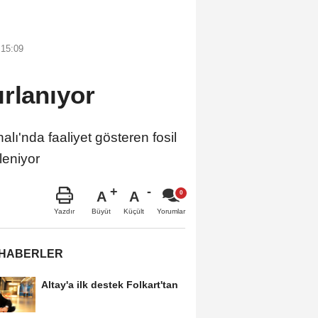
 15:09
ırlanıyor
'nda faaliyet gösteren fosil
leniyor
A
A
Büyüt
Küçült
Yazdır
Yorumlar
 HABERLER
Altay'a ilk destek Folkart'tan