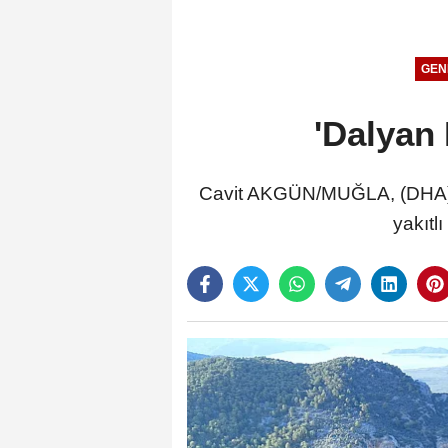
GEN
'Dalyan 
Cavit AKGÜN/MUĞLA, (DHA)- M
yakıtl