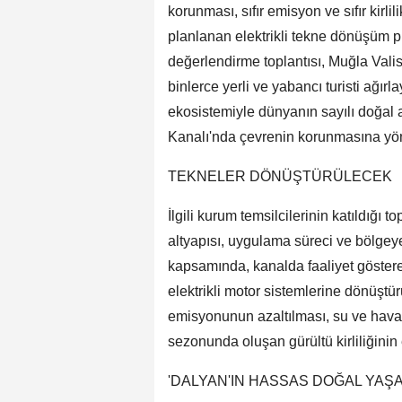
korunması, sıfır emisyon ve sıfır kirl
planlanan elektrikli tekne dönüşüm pro
değerlendirme toplantısı, Muğla Valisi
binlerce yerli ve yabancı turisti ağırl
ekosistemiyle dünyanın sayılı doğal 
Kanalı'nda çevrenin korunmasına yöne
TEKNELER DÖNÜŞTÜRÜLECEK
İlgili kurum temsilcilerinin katıldığı 
altyapısı, uygulama süreci ve bölgeye
kapsamında, kanalda faaliyet gösteren
elektrikli motor sistemlerine dönüştü
emisyonunun azaltılması, su ve hava ka
sezonunda oluşan gürültü kirliliğinin
'DALYAN'IN HASSAS DOĞAL YAŞ