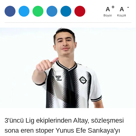
A
A
Büyüt
Küçült
3'üncü Lig ekiplerinden Altay, sözleşmesi
sona eren stoper Yunus Efe Sarıkaya'yı