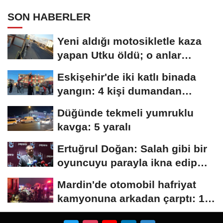
SON HABERLER
Yeni aldığı motosikletle kaza
yapan Utku öldü; o anlar
kamerada
Eskişehir'de iki katlı binada
yangın: 4 kişi dumandan
etkilendi
Düğünde tekmeli yumruklu
kavga: 5 yaralı
Ertuğrul Doğan: Salah gibi bir
oyuncuyu parayla ikna edip
Trabzon'a...
Mardin'de otomobil hafriyat
kamyonuna arkadan çarptı: 1
ölü, 2...