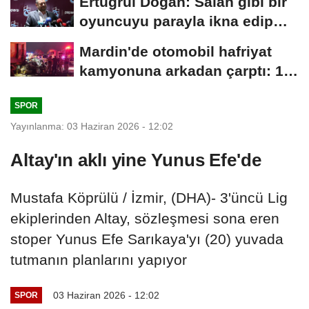
Ertuğrul Doğan: Salah gibi bir
oyuncuyu parayla ikna edip
Trabzon'a...
Mardin'de otomobil hafriyat
kamyonuna arkadan çarptı: 1
ölü, 2...
SPOR
Yayınlanma: 03 Haziran 2026 - 12:02
Altay'ın aklı yine Yunus Efe'de
Mustafa Köprülü / İzmir, (DHA)- 3'üncü Lig
ekiplerinden Altay, sözleşmesi sona eren
stoper Yunus Efe Sarıkaya'yı (20) yuvada
tutmanın planlarını yapıyor
03 Haziran 2026 - 12:02
SPOR