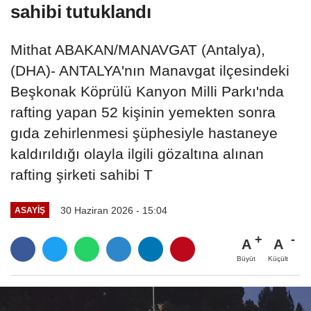
sahibi tutuklandı
Mithat ABAKAN/MANAVGAT (Antalya),
(DHA)- ANTALYA'nın Manavgat ilçesindeki
Beşkonak Köprülü Kanyon Milli Parkı'nda
rafting yapan 52 kişinin yemekten sonra
gıda zehirlenmesi şüphesiyle hastaneye
kaldırıldığı olayla ilgili gözaltına alınan
rafting şirketi sahibi T
30 Haziran 2026 - 15:04
ASAYIŞ
A
A
Büyüt
Küçült