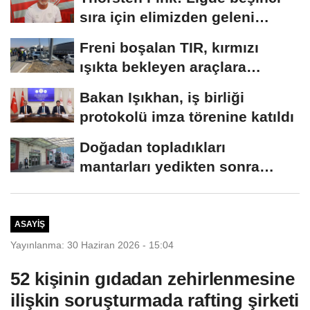
sıra için elimizden geleni
yapacağız
Freni boşalan TIR, kırmızı
ışıkta bekleyen araçlara
çarptı:...
Bakan Işıkhan, iş birliği
protokolü imza törenine katıldı
Doğadan topladıkları
mantarları yedikten sonra
fenalaşan çift hastaneye...
ASAYIŞ
Yayınlanma: 30 Haziran 2026 - 15:04
52 kişinin gıdadan zehirlenmesine
ilişkin soruşturmada rafting şirketi