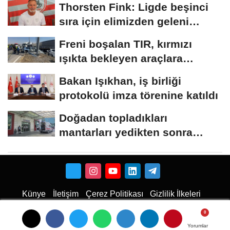
Thorsten Fink: Ligde beşinci
sıra için elimizden geleni
yapacağız
Freni boşalan TIR, kırmızı
ışıkta bekleyen araçlara
çarptı:...
Bakan Işıkhan, iş birliği
protokolü imza törenine katıldı
Doğadan topladıkları
mantarları yedikten sonra
fenalaşan çift hastaneye...
Künye
İletişim
Çerez Politikası
Gizlilik İlkeleri
Karaman Haber
Haber
Karaman Haber
Karaman Web Tasarım
Hukuki Haber
Karaman
Emlak
Karaman Çiçekci
Yorumlar
Yorumlar
Yorumlar