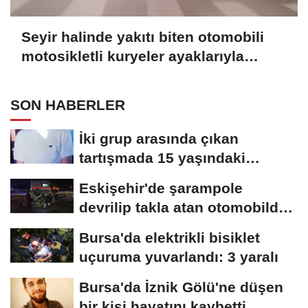
Seyir halinde yakıtı biten otomobili
motosikletli kuryeler ayaklarıyla
itekledi
SON HABERLER
İki grup arasında çıkan
tartışmada 15 yaşındaki
Mehmet kalbinden...
Eskişehir'de şarampole
devrilip takla atan otomobilde
2 kişi yaralandı
Bursa'da elektrikli bisiklet
uçuruma yuvarlandı: 3 yaralı
Bursa'da İznik Gölü'ne düşen
bir kişi hayatını kaybetti