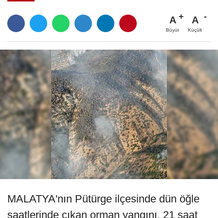
A
A
Büyüt
Küçült
MALATYA'nın Pütürge ilçesinde dün öğle
saatlerinde çıkan orman yangını, 21 saat