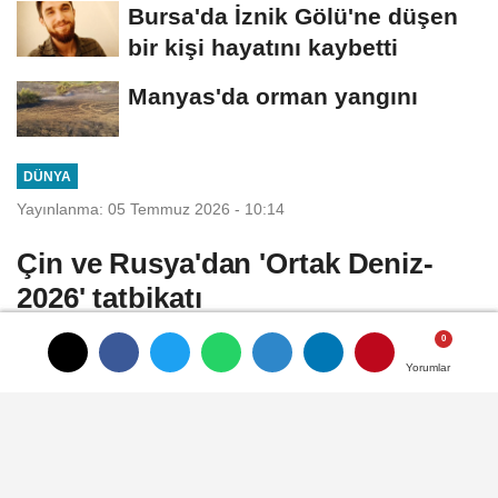
Bursa'da İznik Gölü'ne düşen
bir kişi hayatını kaybetti
Manyas'da orman yangını
DÜNYA
Yayınlanma: 05 Temmuz 2026 - 10:14
Çin ve Rusya'dan 'Ortak Deniz-
2026' tatbikatı
ÇİN, (DHA) - ÇİN Savunma Bakanlığı, Çin
Yorumlar
Yorumlar
Yorumlar
ve Rusya donanmalarının 'Ortak Deniz-
2026' tatbikatı düzenleyeceğini bildirdi
05 Temmuz 2026 - 10:14
DÜNYA