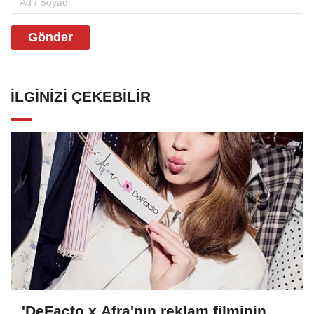
Gönder
İLGINIZI ÇEKEBILIR
'DeFacto x Afra'nın reklam filminin