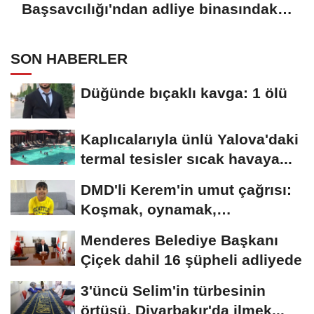
Başsavcılığı'ndan adliye binasındaki
yangına ilişkin açıklama
SON HABERLER
Düğünde bıçaklı kavga: 1 ölü
Kaplıcalarıyla ünlü Yalova'daki
termal tesisler sıcak havaya...
DMD'li Kerem'in umut çağrısı:
Koşmak, oynamak,
hayallerime...
Menderes Belediye Başkanı
Çiçek dahil 16 şüpheli adliyede
3'üncü Selim'in türbesinin
örtüsü, Diyarbakır'da ilmek...