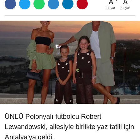
A
A
Büyüt
Küçült
ÜNLÜ Polonyalı futbolcu Robert
Lewandowski, ailesiyle birlikte yaz tatili için
Antalya'ya geldi.