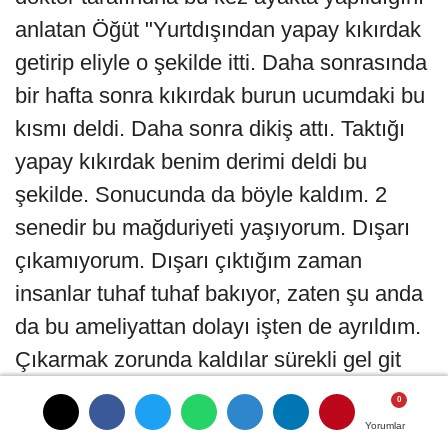
anlatan Öğüt "Yurtdışından yapay kıkırdak
getirip eliyle o şekilde itti. Daha sonrasında
bir hafta sonra kıkırdak burun ucumdaki bu
kısmı deldi. Daha sonra dikiş attı. Taktığı
yapay kıkırdak benim derimi deldi bu
şekilde. Sonucunda da böyle kaldım. 2
senedir bu mağduriyeti yaşıyorum. Dışarı
çıkamıyorum. Dışarı çıktığım zaman
insanlar tuhaf tuhaf bakıyor, zaten şu anda
da bu ameliyattan dolayı işten de ayrıldım.
Çıkarmak zorunda kaldılar sürekli gel git
nedeniyle, 2 senedir de çalışmıyorum.
İkinci ameliyatımda 55 bin lira ödedim,
Yorumlar
Yorumlar
Yorumlar