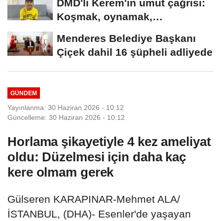
DMD'li Kerem'in umut çağrısı:
Koşmak, oynamak,
hayallerime...
Menderes Belediye Başkanı
Çiçek dahil 16 şüpheli adliyede
GÜNDEM
Yayınlanma: 30 Haziran 2026 - 10:12
Güncelleme: 30 Haziran 2026 - 10:12
Horlama şikayetiyle 4 kez ameliyat
oldu: Düzelmesi için daha kaç
kere olmam gerek
Gülseren KARAPINAR-Mehmet ALA/
İSTANBUL, (DHA)- Esenler'de yaşayan