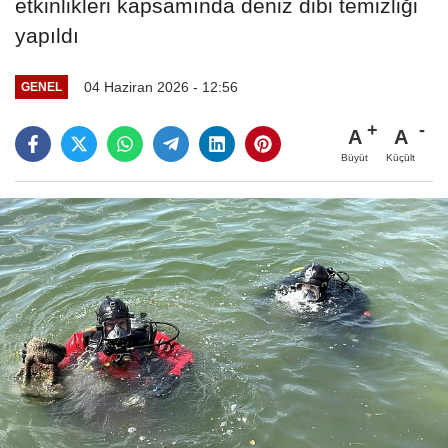
etkinlikleri kapsamında deniz dibi temizliği
yapıldı
04 Haziran 2026 - 12:56
GENEL
A
A
Büyüt
Küçült