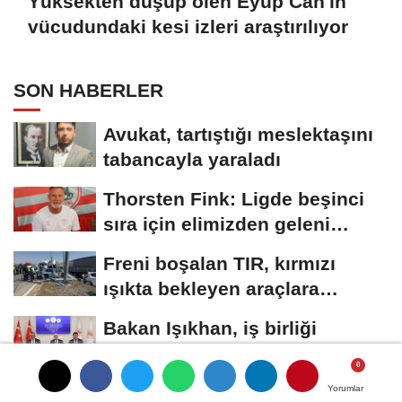
Yüksekten düşüp ölen Eyüp Can'ın
vücudundaki kesi izleri araştırılıyor
SON HABERLER
Avukat, tartıştığı meslektaşını
tabancayla yaraladı
Thorsten Fink: Ligde beşinci
sıra için elimizden geleni
yapacağız
Freni boşalan TIR, kırmızı
ışıkta bekleyen araçlara
çarptı:...
Bakan Işıkhan, iş birliği
protokolü imza törenine katıldı
Doğadan topladıkları
Yorumlar
Yorumlar