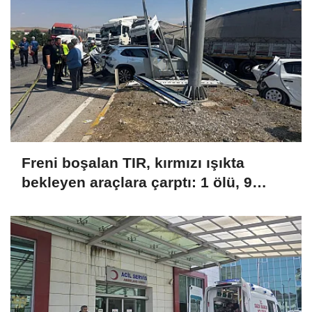
Freni boşalan TIR, kırmızı ışıkta
bekleyen araçlara çarptı: 1 ölü, 9
yaralı