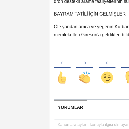
dron destekli arama faaliyetlerinin sür
BAYRAM TATİLİ İÇİN GELMİŞLER
Öte yandan amca ve yeğenin Kurban B
memleketleri Giresun'a geldikleri bildi
YORUMLAR