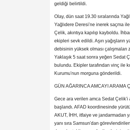
geldiği belirtildi.
Olay, dün saat 19.30 sıralarında Yağ
Yağlıdere Deresi'ne inerek saçma ile
Çelik, akıntıya kapılıp kayboldu. İhb
ekipleri sevk edildi. Aşırı yağışların 
debisinin yüksek olması çalışmaları zo
Yaklaşık 5 saat sonra yeğen Sedat Çe
bulundu. Ekipler tarafından vinç ile kı
Kurumu'nun morguna gönderildi.
GÜN AĞARINCA AMCAYI ARAMA 
Gece ara verilen amca Sedat Çelik'i 
başlandı. AFAD koordinesinde yürüt
AKUT, İHH, itfaiye ve jandarmadan ya
yanı sıra Samsun'dan görevlendirilen