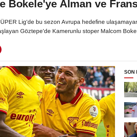
e Bokele'ye Alman ve Frans
SÜPER Lig'de bu sezon Avrupa hedefine ulaşamayan
şlayan Göztepe'de Kamerunlu stoper Malcom Bokele'y
SON