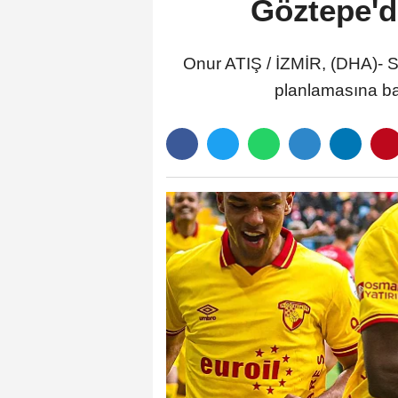
Göztepe'd
Onur ATIŞ / İZMİR, (DHA)- 
planlamasına ba