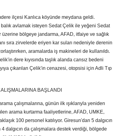
lıdere ilçesi Kanlıca köyünde meydana geldi.
 balık avlamak isteyen Sedat Çelik ile yeğeni Sedat
ar üzerine bölgeye jandarma, AFAD, itfaiye ve sağlık
yanı sıra zirvelerde eriyen kar suları nedeniyle derenin
rlaştırırken, aramalarda iş makineleri de kullanıldı.
lik'in dere kıyısında taşlık alanda cansız bedeni
yıya çıkarılan Çelik'in cenazesi, otopsisi için Adli Tıp
ÇALIŞMALARINA BAŞLANDI
arama çalışmalarına, günün ilk ışıklarıyla yeniden
ülen arama kurtarma faaliyetlerine, AFAD, UMKE,
klaşık 100 personel katılıyor. Giresun'dan 5 dalgıcın
 4 dalgıcın da çalışmalara destek verdiği, bölgede