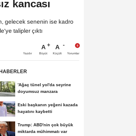
ız kancası
, gelecek senenin ise kadro
e talipler çıktı
A
A
Büyüt
Küçült
Yazdır
Yorumlar
 HABERLER
'Ağaç tünel yol'da seyrine
doyumsuz manzara
Eski başkanın yeğeni kazada
hayatını kaybetti
Trump: ABD'nin çok büyük
miktarda mühimmatı var