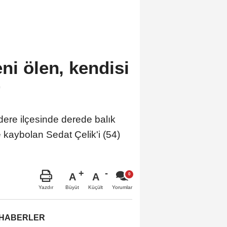
ni ölen, kendisi
r
 ilçesinde derede balık
 kaybolan Sedat Çelik'i (54)
A
A
Büyüt
Küçült
Yazdır
Yorumlar
 HABERLER