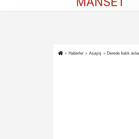
Künye
İletişim
Çerez Politikası
G
Haberler
Asayiş
Derede balık avla