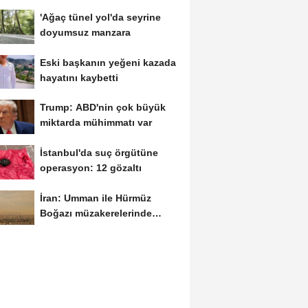
'Ağaç tünel yol'da seyrine
doyumsuz manzara
Eski başkanın yeğeni kazada
hayatını kaybetti
Trump: ABD'nin çok büyük
miktarda mühimmatı var
İstanbul'da suç örgütüne
operasyon: 12 gözaltı
İran: Umman ile Hürmüz
Boğazı müzakerelerinde
güvenli güzergah...