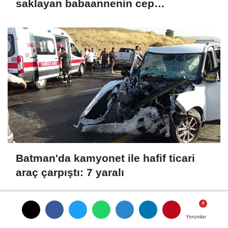
saklayan babaannenin cep
telefonundan Nazar'ın görüntüleri
çıktı
Batman'da kamyonet ile hafif ticari
araç çarpıştı: 7 yaralı
SON HABERLER
Yorumlar
Yorumlar
Yorumlar