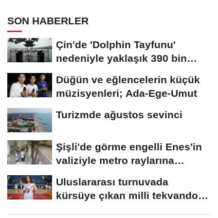
SON HABERLER
Çin'de 'Dolphin Tayfunu'
nedeniyle yaklaşık 390 bin
kişi...
Düğün ve eğlencelerin küçük
müzisyenleri; Ada-Ege-Umut
Turizmde ağustos sevinci
Şişli'de görme engelli Enes'in
valiziyle metro raylarına
düştüğü...
Uluslararası turnuvada
kürsüye çıkan milli tekvandocu
Eslin'in...