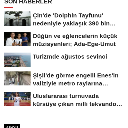
SON HABERLER
Çin'de 'Dolphin Tayfunu'
nedeniyle yaklaşık 390 bin
kişi...
Düğün ve eğlencelerin küçük
müzisyenleri; Ada-Ege-Umut
Turizmde ağustos sevinci
Şişli'de görme engelli Enes'in
valiziyle metro raylarına
düştüğü...
Uluslararası turnuvada
kürsüye çıkan milli tekvandocu
Eslin'in...
ASAYIŞ