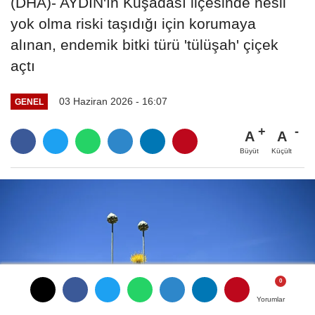
(DHA)- AYDIN'ın Kuşadası ilçesinde nesli
yok olma riski taşıdığı için korumaya
alınan, endemik bitki türü 'tülüşah' çiçek
açtı
03 Haziran 2026 - 16:07
GENEL
A
A
Büyüt
Küçült
Yorumlar
Yorumlar
Yorumlar
Yorumlar