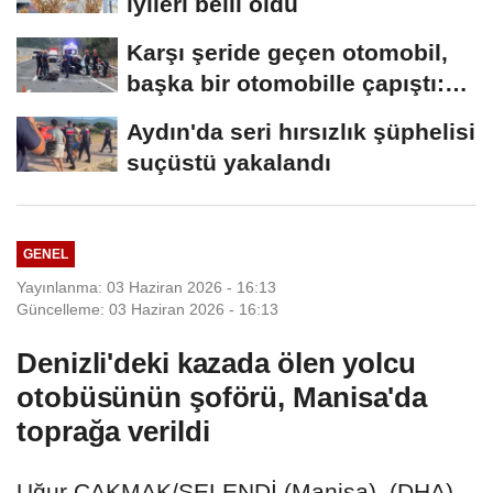
iyileri belli oldu
Karşı şeride geçen otomobil,
başka bir otomobille çapıştı:
1...
Aydın'da seri hırsızlık şüphelisi
suçüstü yakalandı
GENEL
Yayınlanma: 03 Haziran 2026 - 16:13
Güncelleme: 03 Haziran 2026 - 16:13
Denizli'deki kazada ölen yolcu
otobüsünün şoförü, Manisa'da
toprağa verildi
Uğur ÇAKMAK/SELENDİ (Manisa), (DHA)-