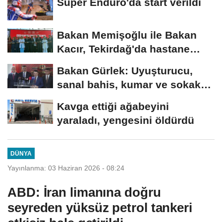
Süper Enduro'da start verildi
Bakan Memişoğlu ile Bakan
Kacır, Tekirdağ'da hastane
açılışına...
Bakan Gürlek: Uyuşturucu,
sanal bahis, kumar ve sokak
çeteleriyle mücadelede...
Kavga ettiği ağabeyini
yaraladı, yengesini öldürdü
DÜNYA
Yayınlanma: 03 Haziran 2026 - 08:24
ABD: İran limanına doğru
seyreden yüksüz petrol tankeri