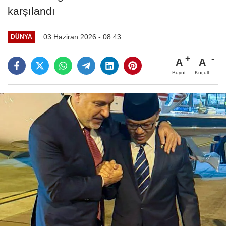
karşılandı
03 Haziran 2026 - 08:43
DÜNYA
A
A
Büyüt
Küçült