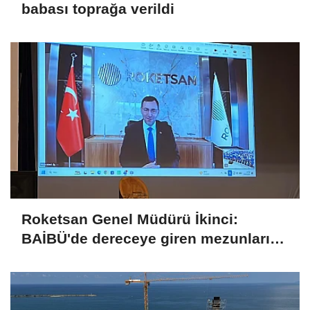
babası toprağa verildi
Roketsan Genel Müdürü İkinci:
BAİBÜ'de dereceye giren mezunları
işe alım sürecine dahil edeceğiz