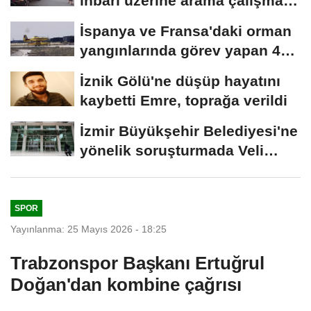
ihbarı üzerine arama çalışması
başlatıldı
İspanya ve Fransa'daki orman
yangınlarında görev yapan 4
uçak...
İznik Gölü'ne düşüp hayatını
kaybetti Emre, toprağa verildi
İzmir Büyükşehir Belediyesi'ne
yönelik soruşturmada Veli
Ağbaba'nın...
SPOR
Yayınlanma: 25 Mayıs 2026 - 18:25
Trabzonspor Başkanı Ertuğrul
Doğan'dan kombine çağrısı