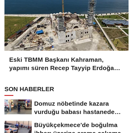
Eski TBMM Başkanı Kahraman,
yapımı süren Recep Tayyip Erdoğan
Camii'nde incelemede bulundu
SON HABERLER
Domuz nöbetinde kazara
vurduğu babası hastanede
öldü
Büyükçekmece'de boğulma