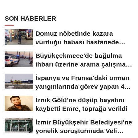
SON HABERLER
Domuz nöbetinde kazara
vurduğu babası hastanede
öldü
Büyükçekmece'de boğulma
ihbarı üzerine arama çalışması
başlatıldı
İspanya ve Fransa'daki orman
yangınlarında görev yapan 4
uçak...
İznik Gölü'ne düşüp hayatını
kaybetti Emre, toprağa verildi
İzmir Büyükşehir Belediyesi'ne
yönelik soruşturmada Veli