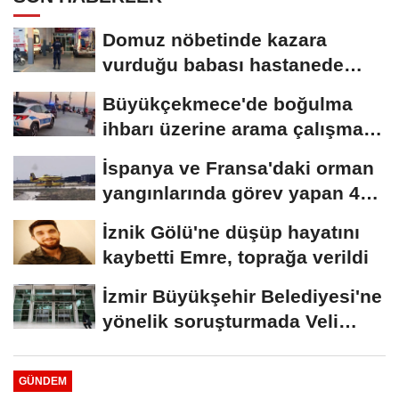
Domuz nöbetinde kazara
vurduğu babası hastanede
öldü
Büyükçekmece'de boğulma
ihbarı üzerine arama çalışması
başlatıldı
İspanya ve Fransa'daki orman
yangınlarında görev yapan 4
uçak...
İznik Gölü'ne düşüp hayatını
kaybetti Emre, toprağa verildi
İzmir Büyükşehir Belediyesi'ne
yönelik soruşturmada Veli
Ağbaba'nın...
GÜNDEM