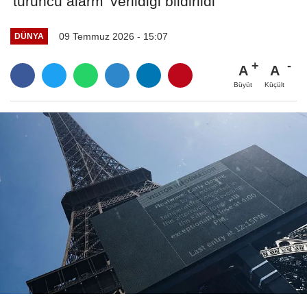
'turuncu alarm' verildiği bildirildi
09 Temmuz 2026 - 15:07
DÜNYA
A
A
Büyüt
Küçült