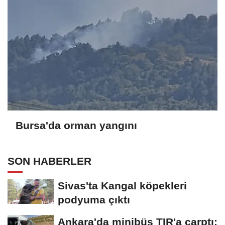
Bursa'da orman yangını
SON HABERLER
Sivas'ta Kangal köpekleri
podyuma çıktı
Ankara'da minibüs TIR'a çarptı: