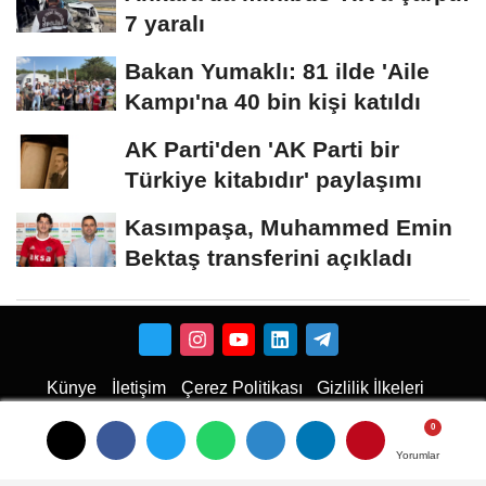
7 yaralı
Bakan Yumaklı: 81 ilde 'Aile
Kampı'na 40 bin kişi katıldı
AK Parti'den 'AK Parti bir
Türkiye kitabıdır' paylaşımı
Kasımpaşa, Muhammed Emin
Bektaş transferini açıkladı
Künye
İletişim
Çerez Politikası
Gizlilik İlkeleri
Karaman Haber
Haber
Karaman Haber
Karaman Web Tasarım
Hukuki Haber
Karaman
Emlak
Karaman Çiçekci
Haber
Yorumlar
Yorumlar
Yorumlar