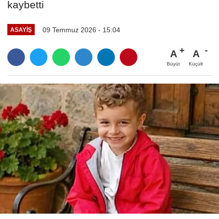
kaybetti
09 Temmuz 2026 - 15:04
ASAYIŞ
A
A
Büyüt
Küçült