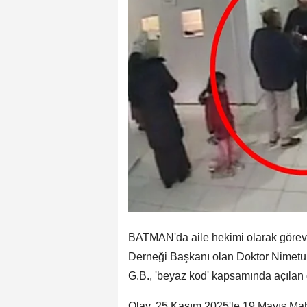
BATMAN'da aile hekimi olarak görev
Derneği Başkanı olan Doktor Nimetull
G.B., 'beyaz kod' kapsamında açılan 
Olay, 25 Kasım 2025'te 19 Mayıs Mah