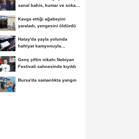
sanal bahis, kumar ve sokak
çeteleriyle mücadelede...
Kavga ettiği ağabeyini
yaraladı, yengesini öldürdü
Hatay'da yayla yolunda
hafriyat kamyonuyla
otomobil çarpıştı;...
Genç çiftin nikahı Nebiyan
Festivali sahnesinde kıyıldı
Bursa'da samanlıkta yangın