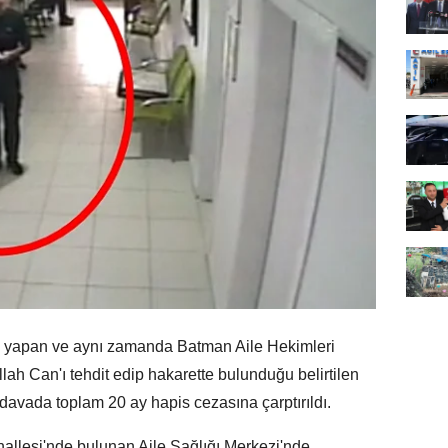
 yapan ve aynı zamanda Batman Aile Hekimleri
ah Can'ı tehdit edip hakarette bulunduğu belirtilen
davada toplam 20 ay hapis cezasına çarptırıldı.
allesi'nde bulunan Aile Sağlığı Merkezi'nde