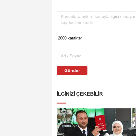
Gönder
İLGINIZI ÇEKEBILIR