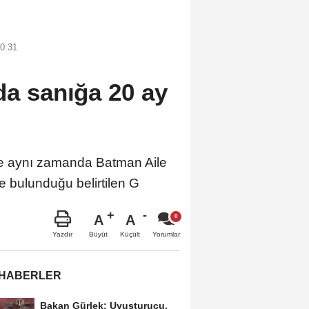
0:31
da sanığa 20 ay
 aynı zamanda Batman Aile
e bulunduğu belirtilen G
A
A
Büyüt
Küçült
Yazdır
Yorumlar
 HABERLER
Bakan Gürlek: Uyuşturucu,