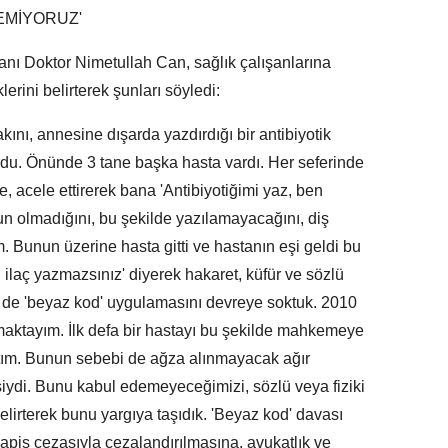
EMİYORUZ'
nı Doktor Nimetullah Can, sağlık çalışanlarına
erini belirterek şunları söyledi:
kını, annesine dışarda yazdırdığı bir antibiyotik
rdu. Önünde 3 tane başka hasta vardı. Her seferinde
e, acele ettirerek bana 'Antibiyotiğimi yaz, ben
un olmadığını, bu şekilde yazılamayacağını, diş
. Bunun üzerine hasta gitti ve hastanın eşi geldi bu
 ilaç yazmazsınız' diyerek hakaret, küfür ve sözlü
 de 'beyaz kod' uygulamasını devreye soktuk. 2010
şmaktayım. İlk defa bir hastayı bu şekilde mahkemeye
tım. Bunun sebebi de ağza alınmayacak ağır
siydi. Bunu kabul edemeyeceğimizi, sözlü veya fiziki
elirterek bunu yargıya taşıdık. 'Beyaz kod' davası
pis cezasıyla cezalandırılmasına, avukatlık ve