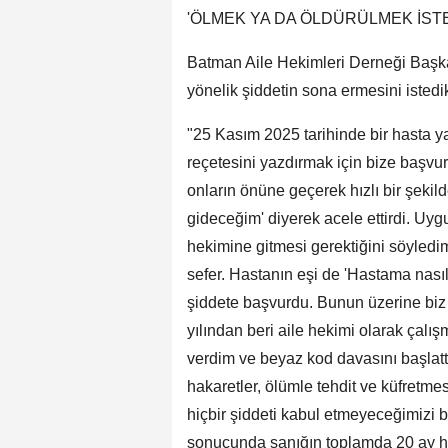
'ÖLMEK YA DA ÖLDÜRÜLMEK İST
Batman Aile Hekimleri Derneği Başka
yönelik şiddetin sona ermesini istedikl
"25 Kasım 2025 tarihinde bir hasta ya
reçetesini yazdırmak için bize başvu
onların önüne geçerek hızlı bir şekild
gideceğim' diyerek acele ettirdi. Uyg
hekimine gitmesi gerektiğini söyledim
sefer. Hastanın eşi de 'Hastama nasıl
şiddete başvurdu. Bunun üzerine biz
yılından beri aile hekimi olarak çalı
verdim ve beyaz kod davasını başlat
hakaretler, ölümle tehdit ve küfretme
hiçbir şiddeti kabul etmeyeceğimizi b
sonucunda sanığın toplamda 20 ay ha