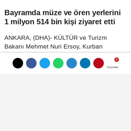
Bayramda müze ve ören yerlerini
1 milyon 514 bin kişi ziyaret etti
ANKARA, (DHA)- KÜLTÜR ve Turizm
Bakanı Mehmet Nuri Ersoy, Kurban
Bayramı tatilinde müze ve ören yerlerini
toplam 1 milyon 514 bin 211 kişinin ziyaret
Yorumlar
Yorumlar
ettiğini duyurdu
02 Haziran 2026 - 11:20
KÜLTÜR-SANAT
A
A
Büyüt
Küçült