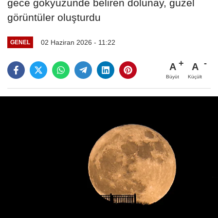
gece gökyüzünde beliren dolunay, güzel
görüntüler oluşturdu
02 Haziran 2026 - 11:22
GENEL
A
A
Büyüt
Küçült