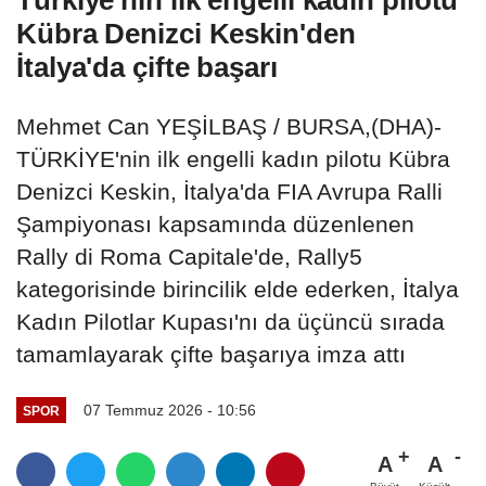
Türkiye'nin ilk engelli kadın pilotu
Kübra Denizci Keskin'den
İtalya'da çifte başarı
Mehmet Can YEŞİLBAŞ / BURSA,(DHA)-
TÜRKİYE'nin ilk engelli kadın pilotu Kübra
Denizci Keskin, İtalya'da FIA Avrupa Ralli
Şampiyonası kapsamında düzenlenen
Rally di Roma Capitale'de, Rally5
kategorisinde birincilik elde ederken, İtalya
Kadın Pilotlar Kupası'nı da üçüncü sırada
tamamlayarak çifte başarıya imza attı
07 Temmuz 2026 - 10:56
SPOR
A
A