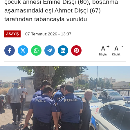
çocuk annesi Emine Dişçi (60), boşanma
aşamasındaki eşi Ahmet Dişçi (67)
tarafından tabancayla vuruldu
07 Temmuz 2026 - 13:37
ASAYIŞ
A
A
Büyüt
Küçült