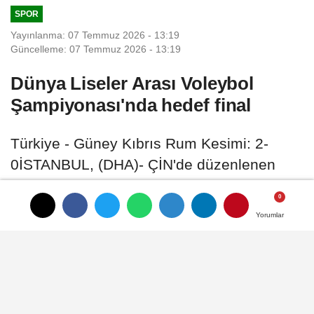
SPOR
Yayınlanma: 07 Temmuz 2026 - 13:19
Güncelleme: 07 Temmuz 2026 - 13:19
Dünya Liseler Arası Voleybol
Şampiyonası'nda hedef final
Türkiye - Güney Kıbrıs Rum Kesimi: 2-
0İSTANBUL, (DHA)- ÇİN'de düzenlenen
2026 ISF Dünya Liseler Arası Voleybol
Şampiyonası'nda Türkiye'yi temsil eden
Yorumlar
Yorumlar
Okyanus Kolejleri'nin hedefi turnuvada final
oynamak
07 Temmuz 2026 - 13:19
SPOR