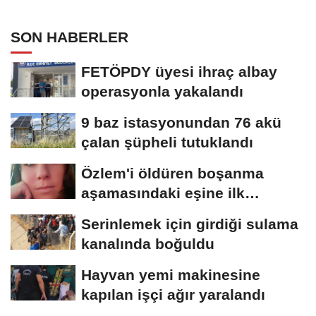
SON HABERLER
FETÖPDY üyesi ihraç albay
operasyonla yakalandı
9 baz istasyonundan 76 akü
çalan şüpheli tutuklandı
Özlem'i öldüren boşanma
aşamasındaki eşine ilk
duruşmada ağırlaştırılmış...
Serinlemek için girdiği sulama
kanalında boğuldu
Hayvan yemi makinesine
kapılan işçi ağır yaralandı