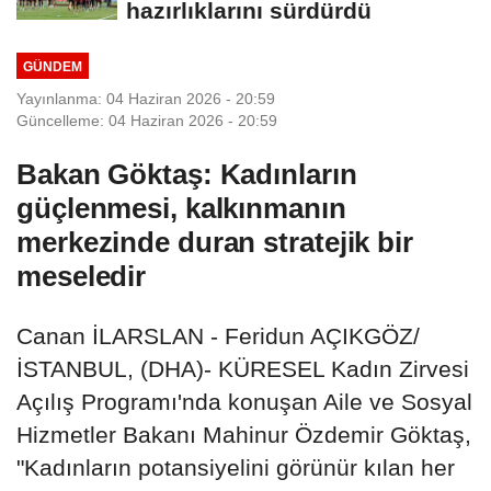
hazırlıklarını sürdürdü
GÜNDEM
Yayınlanma: 04 Haziran 2026 - 20:59
Güncelleme: 04 Haziran 2026 - 20:59
Bakan Göktaş: Kadınların
güçlenmesi, kalkınmanın
merkezinde duran stratejik bir
meseledir
Canan İLARSLAN - Feridun AÇIKGÖZ/
İSTANBUL, (DHA)- KÜRESEL Kadın Zirvesi
Açılış Programı'nda konuşan Aile ve Sosyal
Hizmetler Bakanı Mahinur Özdemir Göktaş,
"Kadınların potansiyelini görünür kılan her