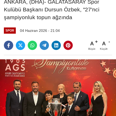
ANKARA, (DHA)- GALATASARAY Spor
Kulübü Başkanı Dursun Özbek, "27'nci
şampiyonluk topun ağzında
04 Haziran 2026 - 21:04
SPOR
A
A
Büyüt
Küçült