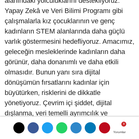
alanındaki yolculuklarını destekliyoruz.
Yapay Zekâ ve Veri Bilimi Programı gibi
çalışmalarla kız çocuklarının ve genç
kadınların STEM alanlarında daha güçlü
varlık göstermesini hedefliyoruz. Amacımız,
geleceğin mesleklerinde kadınların daha
görünür, daha donanımlı ve daha etkili
olmasıdır. Bunun yanı sıra dijital
dönüşümün fırsatlarını kadınlar için
büyütürken, risklerini de dikkatle
yönetiyoruz. Çevrim içi şiddet, dijital
dışlanma, veri temelli ayrımcılık ve
teknolojiye erişimdeki eşitsizlikler yeni
dönemin ciddi meseleleridir. Bu nedenle
Yorumlar
Yorumlar