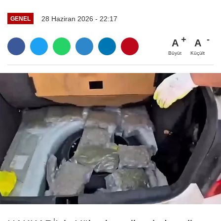
28 Haziran 2026 - 22:17
GENEL
A
A
Büyüt
Küçült