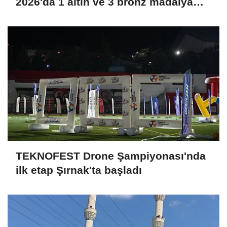
2026'da 1 altın ve 3 bronz madalya
kazanarak uluslararası arenaya güçlü
bir giriş yaptı
TEKNOFEST Drone Şampiyonası'nda
ilk etap Şırnak'ta başladı