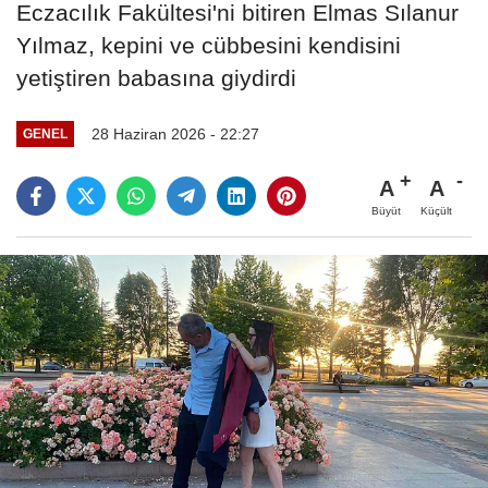
Eczacılık Fakültesi'ni bitiren Elmas Sılanur
Yılmaz, kepini ve cübbesini kendisini
yetiştiren babasına giydirdi
28 Haziran 2026 - 22:27
GENEL
A
A
Büyüt
Küçült