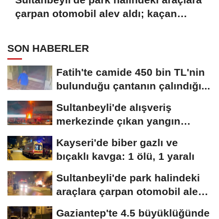
çarpan otomobil alev aldı; kaçan
sürücü yakalandı
SON HABERLER
Fatih'te camide 450 bin TL'nin
bulunduğu çantanın çalındığı...
Sultanbeyli'de alışveriş
merkezinde çıkan yangın
söndürüldü
Kayseri'de biber gazlı ve
bıçaklı kavga: 1 ölü, 1 yaralı
Sultanbeyli'de park halindeki
araçlara çarpan otomobil alev
aldı;...
Gaziantep'te 4.5 büyüklüğünde