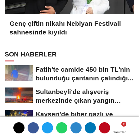
Genç çiftin nikahı Nebiyan Festivali
sahnesinde kıyıldı
SON HABERLER
Fatih'te camide 450 bin TL'nin
bulunduğu çantanın çalındığı...
Sultanbeyli'de alışveriş
merkezinde çıkan yangın
söndürüldü
Kayseri'de biber gazlı ve
bıçaklı kavga: 1 ölü, 1 yaralı
Yorumlar
Yorumlar
Yorumlar
Sultanbeyli'de park halindeki