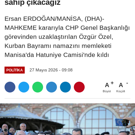
sahip çıkacağız
Ersan ERDOĞAN/MANİSA, (DHA)-
MAHKEME kararıyla CHP Genel Başkanlığı
görevinden uzaklaştırılan Özgür Özel,
Kurban Bayramı namazını memleketi
Manisa'da Hatuniye Camisi'nde kıldı
27 Mayıs 2026 - 09:08
POLITIKA
A
A
Büyüt
Küçült