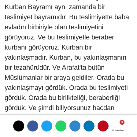
Kurban Bayramı aynı zamanda bir
teslimiyet bayramıdır. Bu teslimiyette baba
evladın birbiriyle olan teslimiyetini
görüyoruz. Ve bu teslimiyetle beraber
kurbanı görüyoruz. Kurban bir
yakınlaşmadır. Kurban, bu yakınlaşmanın
bir tezahürüdür. Ve Arafat'ta bütün
Müslümanlar bir araya geldiler. Orada bu
yakınlaşmayı gördük. Orada bu teslimiyeti
gördük. Orada bu birlikteliği, beraberliği
gördük. Ve şimdi biliyorsunuz hacdan
dönüşler başlıyor. Allah tüm hacca giden
kardeşlerimizin haccını kabul etsin. Rabbim
Yorumlar
Yorumlar
Yorumlar