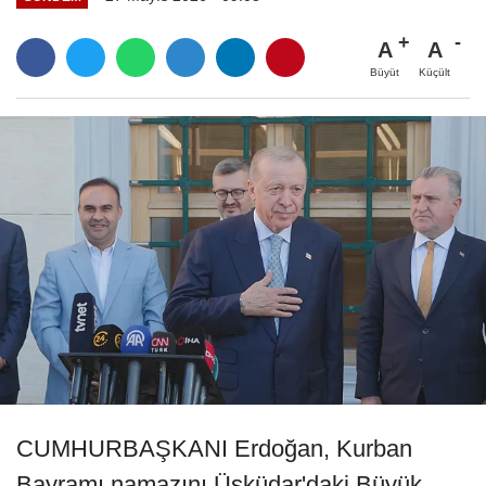
A
A
Büyüt
Küçült
CUMHURBAŞKANI Erdoğan, Kurban
Bayramı namazını Üsküdar'daki Büyük