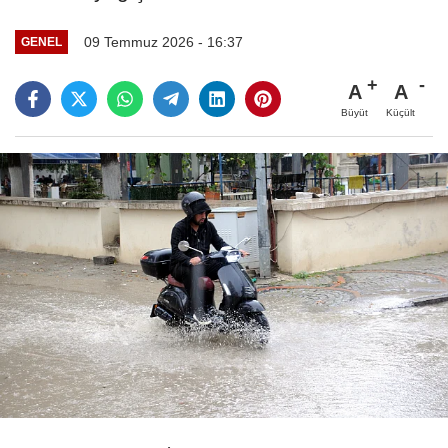
09 Temmuz 2026 - 16:37
GENEL
A
A
Büyüt
Küçült