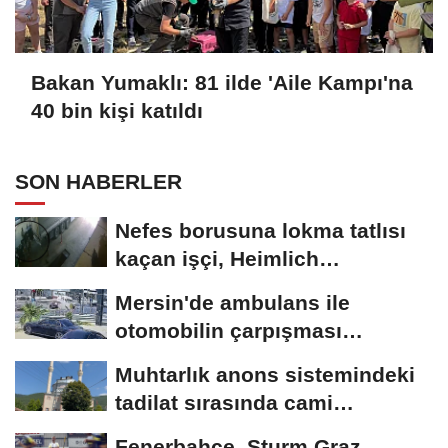
Bakan Yumaklı: 81 ilde 'Aile Kampı'na
40 bin kişi katıldı
SON HABERLER
Nefes borusuna lokma tatlısı
kaçan işçi, Heimlich
manevrasıyla kurtarıldı;...
Mersin'de ambulans ile
otomobilin çarpışması
kamerada; 3'ü...
Muhtarlık anons sistemindeki
tadilat sırasında cami
hoparlörlerinden...
Fenerbahçe, Sturm Graz