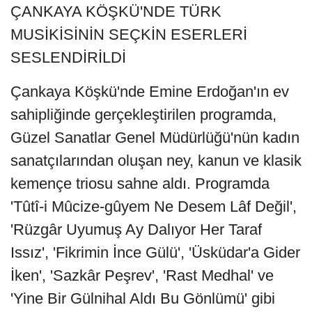
ÇANKAYA KÖŞKÜ'NDE TÜRK
MUSİKİSİNİN SEÇKİN ESERLERİ
SESLENDİRİLDİ
Çankaya Köşkü'nde Emine Erdoğan'ın ev
sahipliğinde gerçekleştirilen programda,
Güzel Sanatlar Genel Müdürlüğü'nün kadın
sanatçılarından oluşan ney, kanun ve klasik
kemençe triosu sahne aldı. Programda
'Tûtî-i Mûcize-gûyem Ne Desem Lâf Değil',
'Rüzgâr Uyumuş Ay Dalıyor Her Taraf
Issız', 'Fikrimin İnce Gülü', 'Üsküdar'a Gider
İken', 'Sazkâr Peşrev', 'Rast Medhal' ve
'Yine Bir Gülnihal Aldı Bu Gönlümü' gibi