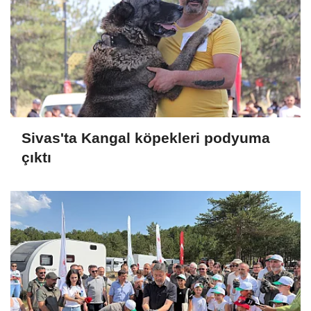
Sivas'ta Kangal köpekleri podyuma
çıktı