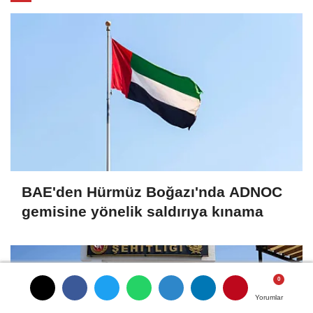
BAE'den Hürmüz Boğazı'nda ADNOC
gemisine yönelik saldırıya kınama
Yorumlar
Yorumlar
Yorumlar