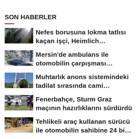
paylaşım
SON HABERLER
Nefes borusuna lokma tatlısı
kaçan işçi, Heimlich
manevrasıyla kurtarıldı;...
Mersin'de ambulans ile
otomobilin çarpışması
kamerada; 3'ü...
Muhtarlık anons sistemindeki
tadilat sırasında cami
hoparlörlerinden...
Fenerbahçe, Sturm Graz
maçının hazırlıklarını sürdürdü
Tehlikeli araç kullanan sürücü
ile otomobilin sahibine 24 bin
258...