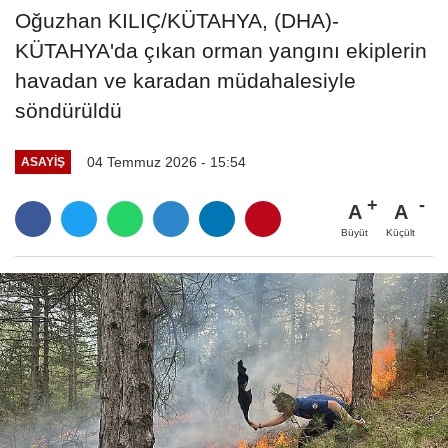
Oğuzhan KILIÇ/KÜTAHYA, (DHA)-
KÜTAHYA'da çıkan orman yangını ekiplerin
havadan ve karadan müdahalesiyle
söndürüldü
04 Temmuz 2026 - 15:54
ASAYIŞ
A
A
Büyüt
Küçült