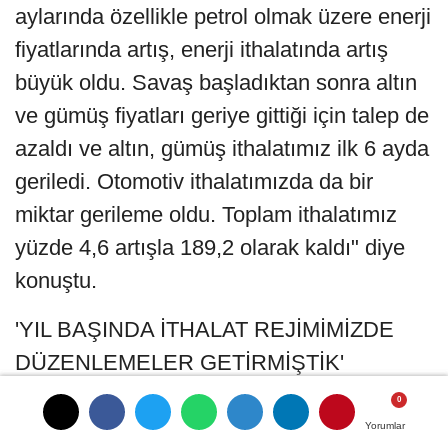
aylarında özellikle petrol olmak üzere enerji
fiyatlarında artış, enerji ithalatında artış
büyük oldu. Savaş başladıktan sonra altın
ve gümüş fiyatları geriye gittiği için talep de
azaldı ve altın, gümüş ithalatımız ilk 6 ayda
geriledi. Otomotiv ithalatımızda da bir
miktar gerileme oldu. Toplam ithalatımız
yüzde 4,6 artışla 189,2 olarak kaldı" diye
konuştu.
'YIL BAŞINDA İTHALAT REJİMİMİZDE
DÜZENLEMELER GETİRMİŞTİK'
Bakan Bolat, "İthalatımızda ilk 6 ülke 1
Yorumlar
Yorumlar
numarada Çin var; Rusya, Almanya, ABD