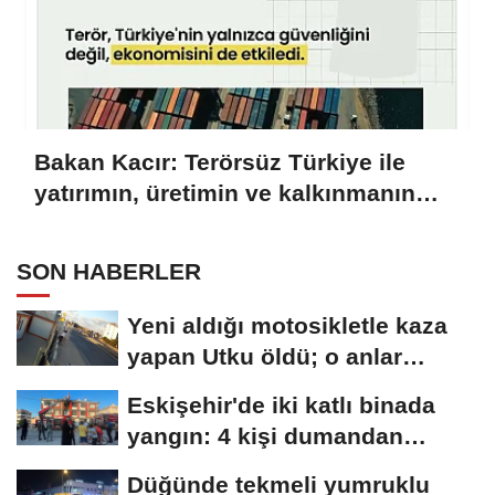
Bakan Kacır: Terörsüz Türkiye ile
yatırımın, üretimin ve kalkınmanın
önü açılacak
SON HABERLER
Yeni aldığı motosikletle kaza
yapan Utku öldü; o anlar
kamerada
Eskişehir'de iki katlı binada
yangın: 4 kişi dumandan
etkilendi
Düğünde tekmeli yumruklu