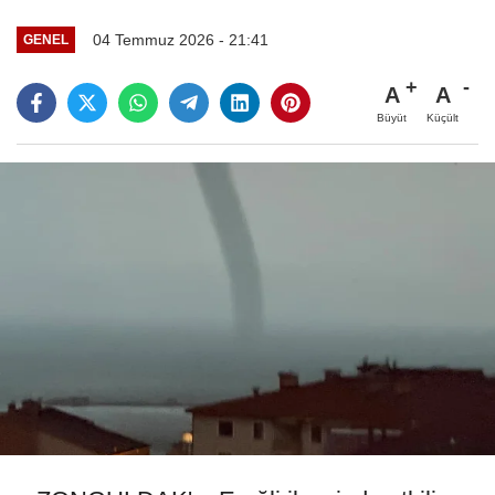
04 Temmuz 2026 - 21:41
GENEL
A
A
Büyüt
Küçült