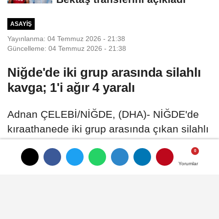
ASAYIŞ
Yayınlanma: 04 Temmuz 2026 - 21:38
Güncelleme: 04 Temmuz 2026 - 21:38
Niğde'de iki grup arasında silahlı
kavga; 1'i ağır 4 yaralı
Adnan ÇELEBİ/NİĞDE, (DHA)- NİĞDE'de
kıraathanede iki grup arasında çıkan silahlı
kavgada 1'i ağır, 4 kişi yaralandı
Yorumlar
Yorumlar
04 Temmuz 2026 - 21:38
ASAYIŞ
A
A
Büyüt
Küçült