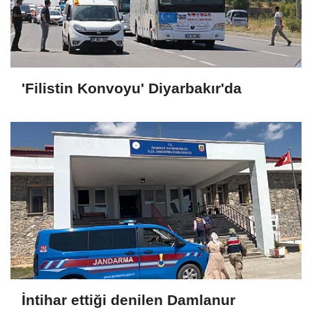
'Filistin Konvoyu' Diyarbakır'da
İntihar ettiği denilen Damlanur