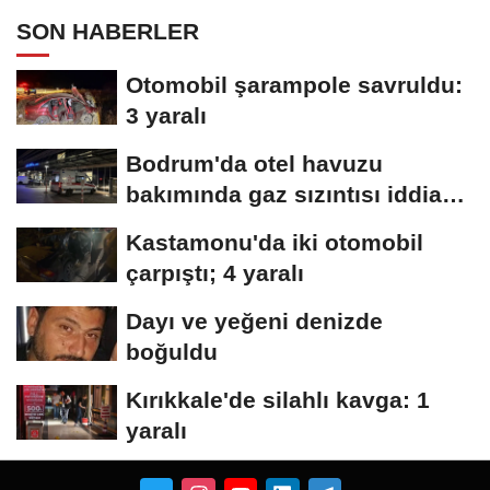
SON HABERLER
Otomobil şarampole savruldu:
3 yaralı
Bodrum'da otel havuzu
bakımında gaz sızıntısı iddiası;
15 kişi...
Kastamonu'da iki otomobil
çarpıştı; 4 yaralı
Dayı ve yeğeni denizde
boğuldu
Kırıkkale'de silahlı kavga: 1
yaralı