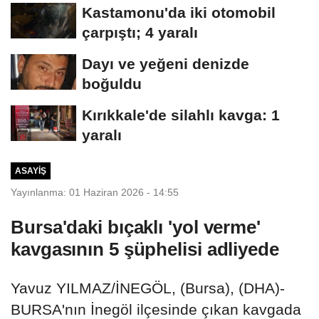
15 kişi...
Kastamonu'da iki otomobil
çarpıştı; 4 yaralı
Dayı ve yeğeni denizde
boğuldu
Kırıkkale'de silahlı kavga: 1
yaralı
ASAYIŞ
Yayınlanma: 01 Haziran 2026 - 14:55
Bursa'daki bıçaklı 'yol verme'
kavgasının 5 şüphelisi adliyede
Yavuz YILMAZ/İNEGÖL, (Bursa), (DHA)-
BURSA'nın İnegöl ilçesinde çıkan kavgada