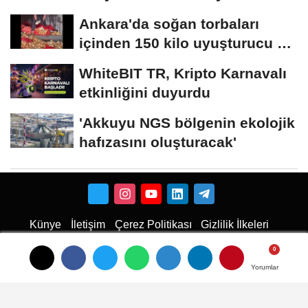
Ankara'da soğan torbaları
içinden 150 kilo uyuşturucu ele
geçirildi
WhiteBIT TR, Kripto Karnavalı
etkinliğini duyurdu
'Akkuyu NGS bölgenin ekolojik
hafızasını oluşturacak'
Künye
İletişim
Çerez Politikası
Gizlilik İlkeleri
Karaman Haber
Haber
Karaman Haber
Karaman Web Tasarım
Hukuki Haber
Karaman
Emlak
Karaman Çiçekci
Haber
Yorumlar
Yorumlar
Yorumlar
haberler