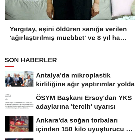
Yargıtay, eşini öldüren sanığa verilen
'ağırlaştırılmış müebbet' ve 8 yıl hapis
cezası kararını onadı
SON HABERLER
Antalya'da mikroplastik
kirliliğine ağır yaptırımlar yolda
ÖSYM Başkanı Ersoy'dan YKS
adaylarına 'tercih' uyarısı
Ankara'da soğan torbaları
içinden 150 kilo uyuşturucu ele
geçirildi