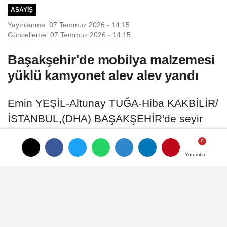
ASAYIŞ
Yayınlanma: 07 Temmuz 2026 - 14:15
Güncelleme: 07 Temmuz 2026 - 14:15
Başakşehir'de mobilya malzemesi
yüklü kamyonet alev alev yandı
Emin YEŞİL-Altunay TUĞA-Hiba KAKBİLİR/
İSTANBUL,(DHA) BAŞAKŞEHİR'de seyir
halindeki mobilya malzemesi yüklü
kamyonet alev alev yandı
Yorumlar
Yorumlar
07 Temmuz 2026 - 14:15
ASAYIŞ
A
A
Büyüt
Küçült