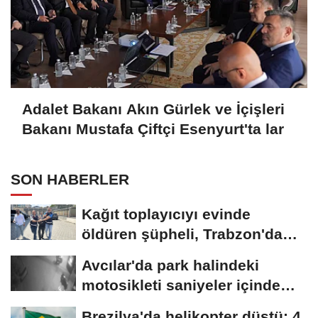
Adalet Bakanı Akın Gürlek ve İçişleri
Bakanı Mustafa Çiftçi Esenyurt'ta lar
SON HABERLER
Kağıt toplayıcıyı evinde
öldüren şüpheli, Trabzon'da
yakalandı
Avcılar'da park halindeki
motosikleti saniyeler içinde
çalan 2...
Brezilya'da helikopter düştü: 4