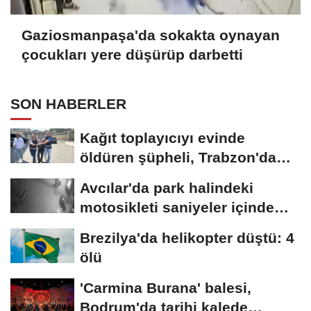
Gaziosmanpaşa'da sokakta oynayan
çocukları yere düşürüp darbetti
SON HABERLER
Kağıt toplayıcıyı evinde
öldüren şüpheli, Trabzon'da
yakalandı
Avcılar'da park halindeki
motosikleti saniyeler içinde
çalan 2...
Brezilya'da helikopter düştü: 4
ölü
'Carmina Burana' balesi,
Bodrum'da tarihi kalede