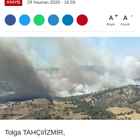
29 Haziran 2026 - 16:59
ASAYIŞ
A
A
Büyüt
Küçült
Tolga TAHÇI/İZMİR,