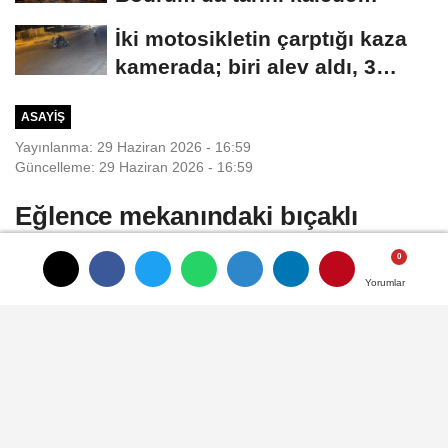
sahnelendi
İki motosikletin çarptığı kaza
kamerada; biri alev aldı, 3
yaralı
ASAYIŞ
Yayınlanma: 29 Haziran 2026 - 16:59
Güncelleme: 29 Haziran 2026 - 16:59
Eğlence mekanındaki bıçaklı
kavgada öldü
Yorumlar
Yorumlar
Yorumlar
Kadir ÖZEN/İZMİR, (DHA)- İZMİR'in Konak
ilçesinde, bir eğlence mekanında çıkan
bıçaklı kavgada yaralanan belediye işçisi
Şenol Tayran (45), kaldırıldığı hastanede
yaşamını yitirdi