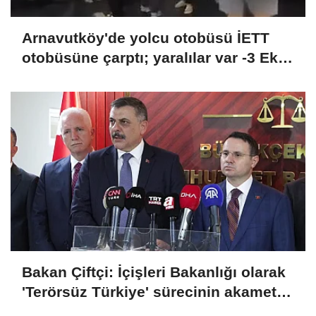
Arnavutköy'de yolcu otobüsü İETT
otobüsüne çarptı; yaralılar var -3 Ek
görüntü
Bakan Çiftçi: İçişleri Bakanlığı olarak
'Terörsüz Türkiye' sürecinin akamete
uğramaması için dikkatli bir şekilde