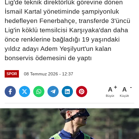
Lig'de teknik direktörlük görevine dönen
İsmail Kartal yönetiminde şampiyonluk
hedefleyen Fenerbahçe, transferde 3'üncü
Lig'in köklü temsilcisi Karşıyaka'dan daha
önce renklerine bağladığı 19 yaşındaki
yıldız adayı Adem Yeşilyurt'un kalan
bonservis ödemesini de yaptı
08 Temmuz 2026 - 12:37
SPOR
A
A
Büyüt
Küçült