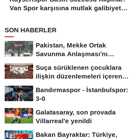
Van Spor karşısına mutlak galibiyet
parolasıyla çıkıyoruz
SON HABERLER
Pakistan, Mekke Ortak
Savunma Anlaşması'nı
kutluyor; sokaklar Türkiye...
Suça sürüklenen çocuklara
ilişkin düzenlemeleri içeren
kanun teklifi,...
Bandırmaspor - İstanbulspor:
3-0
Galatasaray, son provada
Villarreal'e yenildi
Bakan Bayraktar: Türkiye,