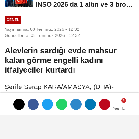
INSO 2026'da 1 altın ve 3 bronz
madalya...
GENEL
Yayınlanma: 08 Temmuz 2026 - 12:32
Güncelleme: 08 Temmuz 2026 - 12:32
Alevlerin sardığı evde mahsur
kalan görme engelli kadını
itfaiyeciler kurtardı
Şerife Serap KARA/AMASYA, (DHA)-
AMASYA'da 2 katlı müstakil evde çıkan
yangında mahsur kalan görme engelli
Yorumlar
Yorumlar
Elmas İstanbullu (83), itfaiye ekipleri
tarafından kurtarıldı