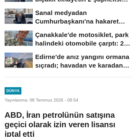
yakalandı
Sanal medyadan
Cumhurbaşkanı'na hakaret
eden şüpheli gözaltına...
Çanakkale'de motosiklet, park
halindeki otomobile çarptı: 2
ölü
Edirne'de anız yangını ormana
sıçradı; havadan ve karadan
müdahale...
DÜNYA
Yayınlanma: 08 Temmuz 2026 - 08:54
ABD, İran petrolünün satışına
geçici olarak izin veren lisansı
iptal etti