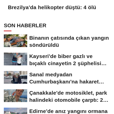
Brezilya'da helikopter düştü: 4 ölü
SON HABERLER
Binanın çatısında çıkan yangın
söndürüldü
Kayseri'de biber gazlı ve
bıçaklı cinayetin 2 şüphelisi
yakalandı
Sanal medyadan
Cumhurbaşkanı'na hakaret
eden şüpheli gözaltına...
Çanakkale'de motosiklet, park
halindeki otomobile çarptı: 2
ölü
Edirne'de anız yangını ormana