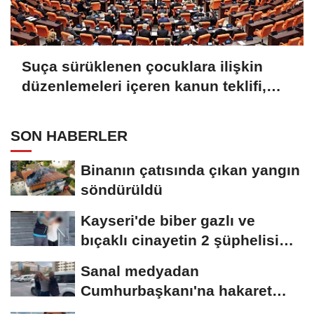
Suça sürüklenen çocuklara ilişkin
düzenlemeleri içeren kanun teklifi,
TBMM Genel Kurulu'nda kabul edildi
SON HABERLER
Binanın çatısında çıkan yangın
söndürüldü
Kayseri'de biber gazlı ve
bıçaklı cinayetin 2 şüphelisi
yakalandı
Sanal medyadan
Cumhurbaşkanı'na hakaret
eden şüpheli gözaltına...