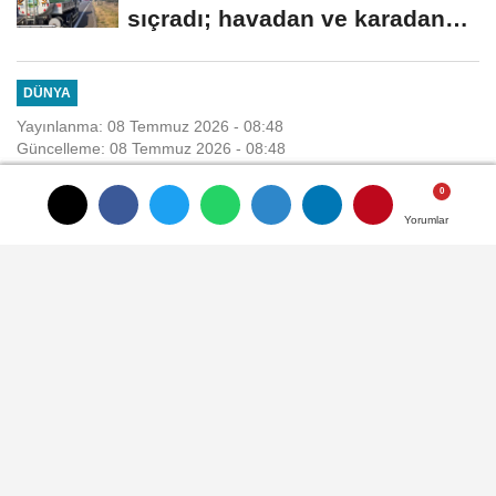
sıçradı; havadan ve karadan
müdahale...
DÜNYA
Yayınlanma: 08 Temmuz 2026 - 08:48
Güncelleme: 08 Temmuz 2026 - 08:48
İran: ABD'nin baskıyla taviz
Yorumlar
Yorumlar
Yorumlar
Yorumlar
koparma dönemi sona erdi
İRAN, (DHA) - İRAN Meclis Başkanı
Muhammed Bakır Kalibaf, "Zorbalık ve
baskıyla taviz koparma dönemi sona
ermiştir
08 Temmuz 2026 - 08:48
DÜNYA